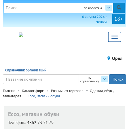
по новостям
6 августа 2026 г.
18+
четверг
Toggle
navigat
Орел
Справочник организаций
по
справочнику
Главная
Каталог фирм
Розничная торговля
Одежда, обувь,
галантерея
Ecco, магазин обуви
Ecco, магазин обуви
Телефон.:
4862 73 51 79