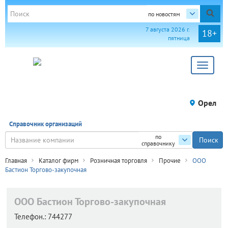
по новостям
7 августа 2026 г.
18+
пятница
Toggle
navigat
Орел
Справочник организаций
по
справочнику
Главная
Каталог фирм
Розничная торговля
Прочие
ООО
Бастион Торгово-закупочная
ООО Бастион Торгово-закупочная
Телефон.:
744277