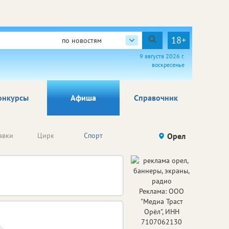
18+
по новостям
9 августа 2026 г.
воскресенье
онкурсы
Афиша
Справочник
Анонсы
авки
Цирк
Спорт
Детям
Орел
Го
конкурсов
Реклама: ООО
"Медиа Траст
Орёл", ИНН
7107062130