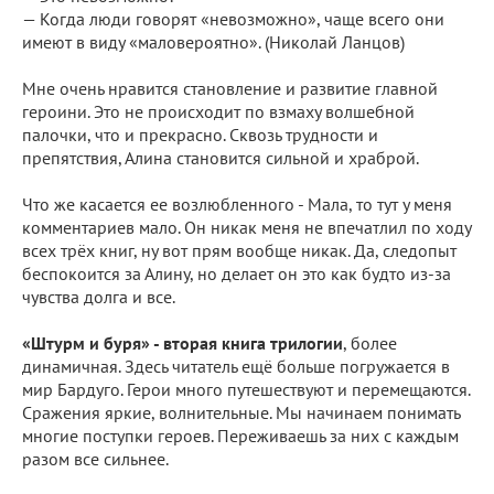
— Когда люди говорят «невозможно», чаще всего они
имеют в виду «маловероятно». (Николай Ланцов)
⠀
Мне очень нравится становление и развитие главной
героини. Это не происходит по взмаху волшебной
палочки, что и прекрасно. Сквозь трудности и
препятствия, Алина становится сильной и храброй.
⠀
Что же касается ее возлюбленного - Мала, то тут у меня
комментариев мало. Он никак меня не впечатлил по ходу
всех трёх книг, ну вот прям вообще никак. Да, следопыт
беспокоится за Алину, но делает он это как будто из-за
чувства долга и все.
⠀
«Штурм и буря» - вторая книга трилогии
, более
динамичная. Здесь читатель ещё больше погружается в
мир Бардуго. Герои много путешествуют и перемещаются.
Сражения яркие, волнительные. Мы начинаем понимать
многие поступки героев. Переживаешь за них с каждым
разом все сильнее.
⠀