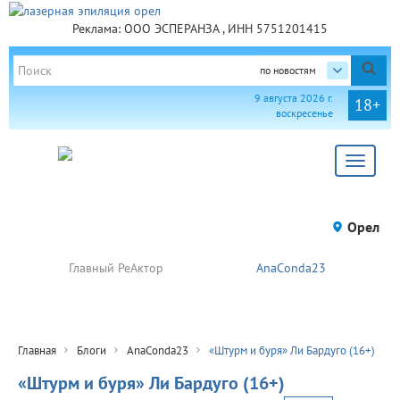
Реклама: ООО ЭСПЕРАНЗА , ИНН 5751201415
по новостям
9 августа 2026 г.
18+
воскресенье
Toggle
navigat
Орел
Главный РеАктор
AnaConda23
Главная
Блоги
AnaConda23
«Штурм и буря» Ли Бардуго (16+)
«Штурм и буря» Ли Бардуго (16+)