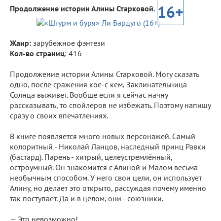
16+
Продолжение истории Алины Старковой.
Жанр:
зарубежное фэнтези
Кол-во страниц
: 416
⠀
Продолжение истории Алины Старковой. Могу сказать
одно, после сражения кое-с кем, Заклинательница
Солнца выживет. Вообще если я сейчас начну
рассказывать, то спойлеров не избежать. Поэтому напишу
сразу о своих впечатлениях.
⠀
В книге появляется много новых персонажей. Самый
колоритный - Николай Ланцов, наследный принц Равки
(бастард). Парень - хитрый, целеустремлённый,
остроумный. Он знакомится с Алиной и Малом весьма
необычным способом. У него свои цели, он использует
Алину, но делает это открыто, рассуждая почему именно
так поступает. Да и в целом, они - союзники.
⠀
— Это невозможно!