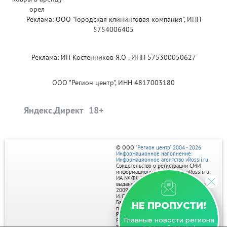
Реклама: ООО "Городская клининговая компания", ИНН
5754006405
Реклама: ИП Костенников Я.О , ИНН 575300050627
ООО "Регион центр", ИНН 4817003180
Яндекс.Директ
© ООО
"Регион центр" 2004 - 2026
Информационное наполнение:
Информационное агентство vRossii.ru
Свидетельство о регистрации СМИ
информационного агентства vRossii.ru
ИА № ФС 77‑35502
выдано РОСКОМНАДЗОРом 04 марта
2009г.
И. О. Главного редактора Нарыков А. Н.
Баннеры на портале размещаются на
НЕ ПРОПУСТИ!
правах рекламы.
Реклама на портале:
Главные новости региона
Рекламное агентство "Умный маркетинг"
тел. 7-910-267-70-40,