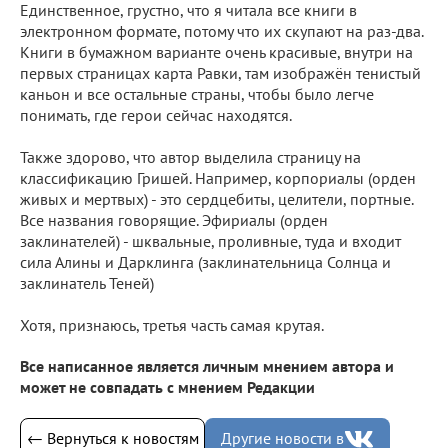
Единственное, грустно, что я читала все книги в
электронном формате, потому что их скупают на раз-два.
Книги в бумажном варианте очень красивые, внутри на
первых страницах карта Равки, там изображён тенистый
каньон и все остальные страны, чтобы было легче
понимать, где герои сейчас находятся.
⠀
Также здорово, что автор выделила страницу на
классификацию Гришей. Например, корпориалы (орден
живых и мертвых) - это сердцебиты, целители, портные.
Все названия говорящие. Эфириалы (орден
заклинателей) - шквальные, проливные, туда и входит
сила Алины и Дарклинга (заклинательница Солнца и
заклинатель Теней)
⠀
Хотя, признаюсь, третья часть самая крутая.
Все написанное является личным мнением автора и
может не совпадать с мнением Редакции
← Вернуться к новостям
Другие новости в