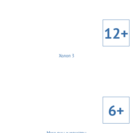
12+
Холоп 3
6+
Миньоны и монстры