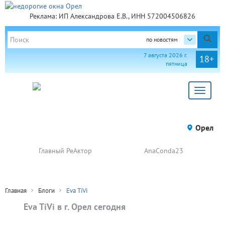
Реклама: ИП Александрова Е.В., ИНН 572004506826
по новостям
7 августа 2026 г.
18+
пятница
Toggle
navigat
Орел
Главный РеАктор
AnaConda23
Главная
Блоги
Eva TiVi
Eva TiVi в г. Орел сегодня