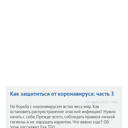
Коронавирус: спорт и прогулки
Коронавирус: спорт и прогулки
3 апреля 2020 г. 9:47
На борьбу с коронавирусом встал весь мир. Как
остановить распространение опасной инфекции? Нужно
начать с себя. Прежде всего, соблюдать правила личной
гигиены и не нарушать карантин. Что важно еще? Об
этом рассказывает Eva TiVi.
Как защититься от коронавируса: часть 3
31 марта 2020 г. 9:04
На борьбу с коронавирусом встал весь мир. Как
остановить распространение опасной инфекции? Нужно
начать с себя. Прежде всего, соблюдать правила личной
гигиены и не нарушать карантин. Что важно еще? Об
этом расскажет Eva TiVi.