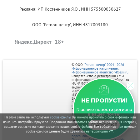
Реклама: ИП Костенников Я.О , ИНН 575300050627
ООО "Регион центр", ИНН 4817003180
Яндекс.Директ
© ООО
"Регион центр" 2004 - 2026
Информационное наполнение:
Информационное агентство vRossii.ru
Свидетельство о регистрации СМИ
информационного агентства vRossii.ru
ИА № ФС 77‑35502
выдано РОСКОМНАДЗОРом 04 марта
2009г.
И. О. Главного редактора Нарыков А. Н.
Баннеры на портале размещаются на
НЕ ПРОПУСТИ!
правах рекламы.
Реклама на портале:
Главные новости региона
Рекламное агентство "Умный маркетинг"
тел. 7-910-267-70-40,
в вашей почте!
На этом сайте мы используем
cookie-файлы
. Вы можете прочитать о cookie-файлах или
email: umnyy.marketing@yandex.ru
Отдельные публикации могут содержать
изменить настройки браузера. Продолжая пользоваться сайтом без изменения настроек,
информацию, не предназначенную для
ПОДПИСАТЬСЯ
вы даете согласие на использование ваших cookie-файлов. Все собранные при помощи
пользователей до 18 лет.
cookie-файлов данные будут храниться на территории РФ.
Политика в отношении обработки
персональных данных
Политика обработки файлов cookie