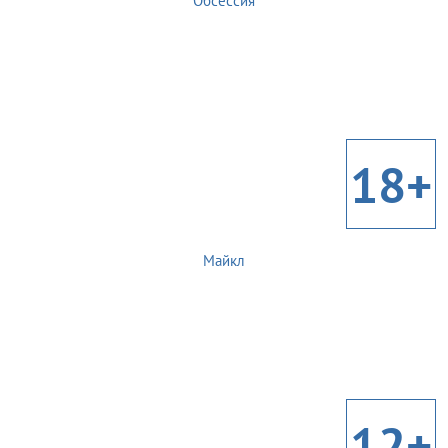
Обсессия
18+
Майкл
12+