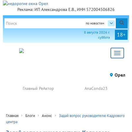
Реклама: ИП Александрова Е.В., ИНН 572004506826
по новостям
8 августа 2026 г.
18+
суббота
Toggle
navigat
Орел
Главный РеАктор
AnaConda23
Главная
Блоги
Анонс
Задай вопрос руководителю Кадрового
центра