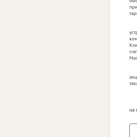
быс
при
тар
уст
ком
Кли
сче
Mas
акц
так
на