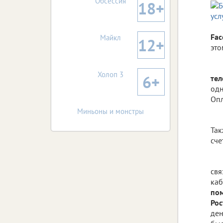
Обсессия
18+
Fac
Майкл
12+
это
Холоп 3
6+
тел
одн
Опл
Миньоны и монстры
Так
сче
свя
каб
по
Рос
ден