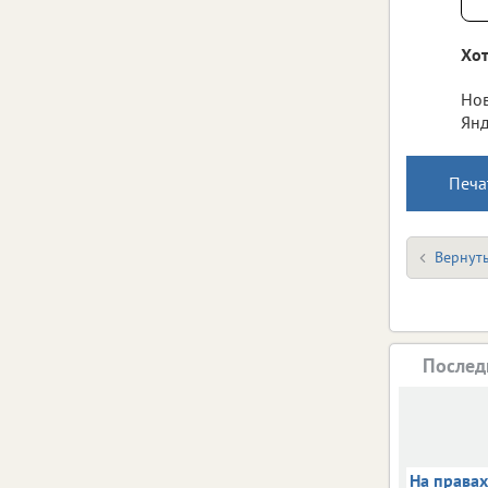
Хот
Нов
Янд
Печа
Вернуть
Послед
На права