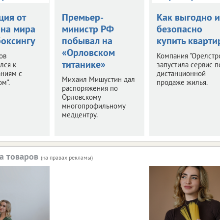
ция от
Премьер-
Как выгодно и
на мира
министр РФ
безопасно
боксингу
побывал на
купить кварти
«Орловском
ов
Компания "Орелстр
титанике»
лся к
запустила сервис п
аниям с
дистанционной
Михаил Мишустин дал
м".
продаже жилья.
распоряжения по
Орловскому
многопрофильному
медцентру.
а товаров
(на правах рекламы)