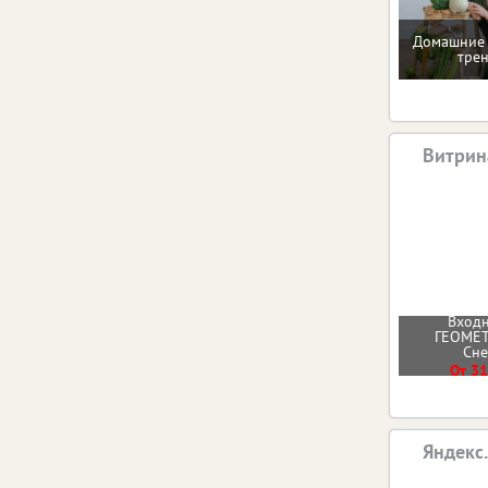
Домашние 
тре
Витрин
Входн
ГЕОМЕТ
Сн
От 31
Яндекс