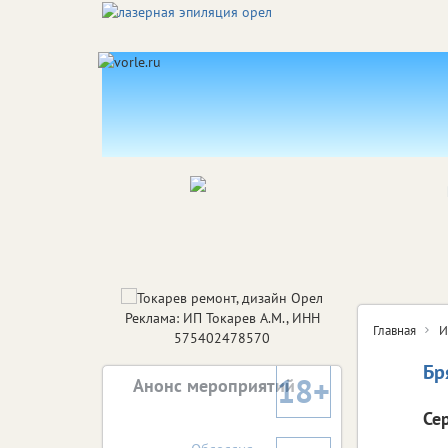
Реклама: ИП Токарев А.М., ИНН
Главная
И
575402478570
Бр
18+
Анонс мероприятий
Се