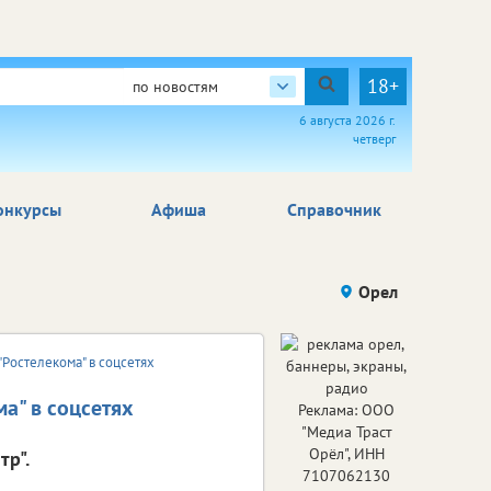
18+
по новостям
6 августа 2026 г.
четверг
онкурсы
Афиша
Справочник
Орел
"Ростелекома" в соцсетях
а" в соцсетях
Реклама: ООО
"Медиа Траст
Орёл", ИНН
тр".
7107062130