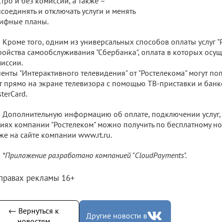
тро и без комиссий, а также –
соединять и отключать услуги и менять
ифные планы.
Кроме того, одним из универсальных способов оплаты услуг "
ройства самообслуживания "Сбербанка", оплата в которых осущ
иссии.
енты "Интерактивного телевидения" от "Ростелекома" могут по
т прямо на экране телевизора с помощью ТВ-приставки и банк
terCard.
Дополнительную информацию об оплате, подключении услуг,
иях компании "Ростелеком" можно получить по бесплатному но
же на сайте компании www.rt.ru.
*Приложение разработано компанией "CloudPayments".
 правах рекламы 16+
← Вернуться к
Другие новости в
новостям