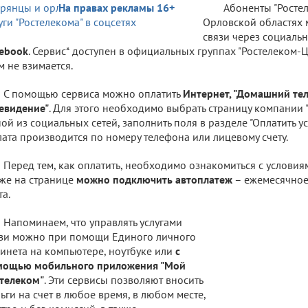
На правах рекламы 16+
Абоненты "Ростел
Орловской областях м
связи через социаль
ebook
. Сервис* доступен в официальных группах "Ростелеком-Ц
м не взимается.
С помощью сервиса можно оплатить
Интернет, "Домашний те
евидение"
. Для этого необходимо выбрать страницу компании 
ой из социальных сетей, заполнить поля в разделе "Оплатить усл
ата производится по номеру телефона или лицевому счету.
Перед тем, как оплатить, необходимо ознакомиться с условия
же на странице
можно подключить автоплатеж
– ежемесячное
та.
Напоминаем, что управлять услугами
зи можно при помощи Единого личного
инета на компьютере, ноутбуке или
с
мощью мобильного приложения "Мой
телеком"
. Эти сервисы позволяют вносить
ьги на счет в любое время, в любом месте,