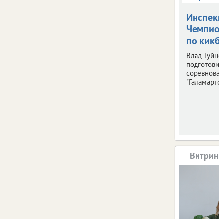
Инспек
Чемпио
по кик
Влад Туйн
подготови
соревнов
"Галамарто
Витрин