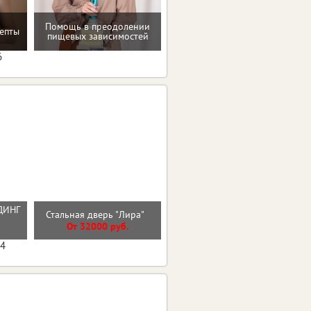
Помощь в преодолении
епты
Консультация по питанию
пищевых зависимостей
6
ДИНГ
Стальная дверь Арктика с
Стальная дверь "Лира"
Й
окном
От 32000 руб.
От 56100 руб.
04