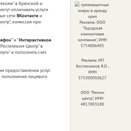
екома" в Брянской и
огут оплачивать услуги
ные сети
ВКонтакте
и
ентр", комиссия при
Реклама: ООО
"Городская
клининговая
лефон"
и
"Интерактивное
компания", ИНН
"Ростелеком-Центр" в
5754006405
уги" и пополнить счет.
Реклама: ИП
Костенников Я.О ,
ми предоставления услуг.
ИНН
 пополнение лицевого
575300050627
ООО "Регион
центр", ИНН
4817003180