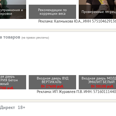
упражнения и
Рекомендации по
Проверенные пп-рец
нировки
коррекции веса
Реклама: Калмыкова Ю.А., ИНН 57510462913
а товаров
(на правах рекламы)
ая дверь
Входная дверь ВУД
Входная дверь МОЛ
РИЯ Бетон
ВЕРТИКАЛЬ
ЭМАЛИТ БЕЛЫ
ежный
От 27600 руб.
От 30100 руб.
700 руб.
Реклама: ИП Журавлев П.В. ИНН: 5716011144
.Директ