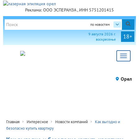
Реклама: ООО ЭСПЕРАНЗА , ИНН 5751201415
по новостям
9 августа 2026 г.
18+
воскресенье
Toggle
navigat
Орел
Главная
Интересное
Новости компаний
Как выгодно и
безопасно купить квартиру