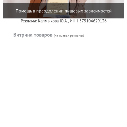
Помощь в преодолении пищевых зависимостей
Реклама: Калмыкова Ю.А., ИНН 575104629136
Витрина товаров
(на правах рекламы)