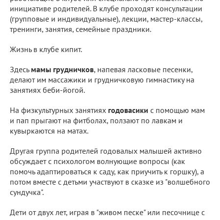
инициативе родителей. В клубе проходят консультации
(групповые и индивидуальные), лекции, мастер-классы,
тренинги, занятия, семейные праздники.
Жизнь в клубе кипит.
Здесь
мамы грудничков
, напевая ласковые песенки,
делают им массажики и грудничковую гимнастику на
занятиях беби-йогой.
На физкультурных занятиях
годовасики
с помощью мам
и пап прыгают на фитболах, ползают по лавкам и
кувыркаются на матах.
Другая группа родителей годовалых малышей активно
обсуждает с психологом волнующие вопросы (как
помочь адаптироваться к саду, как приучить к горшку), а
потом вместе с детьми участвуют в сказке из "волшебного
сундучка".
Дети от двух лет, играя в "живом песке" или песочнице с