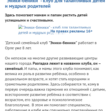
"Эники-беники" - клуб для талантливых детей
и мудрых родителей
Здесь помогают мамам и папам растить детей
успешными и счастливыми.
На правах рекламы 16+
"Детский семейный клуб
"Эники-беники"
работает в
Орле уже 8 лет.
Он непохож на многие другие развивающие центры
нашего города.
Разгадка лежит в названии клуба, он –
семейный
. И папы, и мамы этого клуба понимают, как
велика их роль в развитии ребёнка, особенно в
дошкольном возрасте, и хотят стать хорошими и
грамотными родителями. Здесь собираются те, кому в
первую очередь важна гармония их отношений с детьми,
всестороннее развитие ребёнка в соответствии с
возрастом, его здоровье и психологическое
благополучие. В этом им помогают специалисты,
работающие в клубе или специально приглашённые по