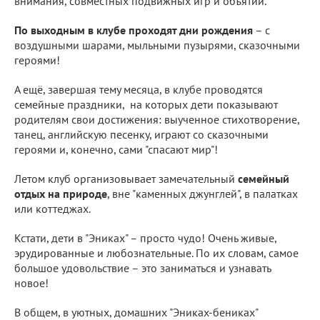
внимания, совместных подвижных игр и объятий.
По выходным в клубе проходят дни рождения
– с
воздушными шарами, мыльными пузырями, сказочными
героями!
А ещё, завершая тему месяца, в клубе проводятся
семейные праздники, на которых дети показывают
родителям свои достижения: выученное стихотворение,
танец, английскую песенку, играют со сказочными
героями и, конечно, сами "спасают мир"!
Летом клуб организовывает замечательный
семейный
отдых на природе
, вне "каменных джунглей", в палатках
или коттеджах.
Кстати, дети в "Эниках" – просто чудо! Очень живые,
эрудированные и любознательные. По их словам, самое
большое удовольствие – это заниматься и узнавать
новое!
В общем, в уютных, домашних "Эниках-бениках"