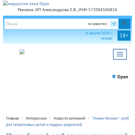
Реклама: ИП Александрова Е.В., ИНН 572004506826
по новостям
6 августа 2026 г.
18+
четверг
Toggle
navigat
Орел
Главная
Интересное
Новости компаний
"Эники-беники" - клуб
для талантливых детей и мудрых родителей