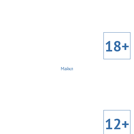
18+
Майкл
12+