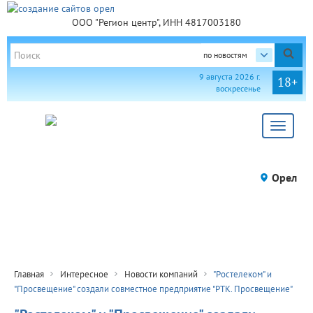
ООО "Регион центр", ИНН 4817003180
по новостям
9 августа 2026 г.
18+
воскресенье
Toggle
navigat
Орел
Главная
Интересное
Новости компаний
"Ростелеком" и
"Просвещение" создали совместное предприятие "РТК. Просвещение"