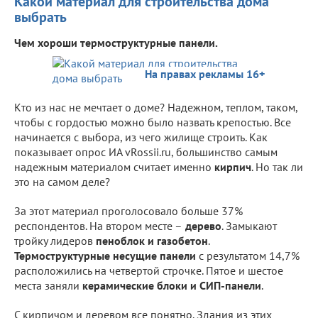
Какой материал для строительства дома
выбрать
Чем хороши термоструктурные панели.
На правах рекламы 16+
Кто из нас не мечтает о доме? Надежном, теплом, таком,
чтобы с гордостью можно было назвать крепостью. Все
начинается с выбора, из чего жилище строить. Как
показывает опрос ИА vRossii.ru, большинство самым
надежным материалом считает именно
кирпич
. Но так ли
это на самом деле?
За этот материал проголосовало больше 37%
респондентов. На втором месте –
дерево
. Замыкают
тройку лидеров
пеноблок и газобетон
.
Термоструктурные несущие панели
с результатом 14,7%
расположились на четвертой строчке. Пятое и шестое
места заняли
керамические блоки и СИП-панели
.
С кирпичом и деревом все понятно. Здания из этих