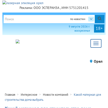
Реклама: ООО ЭСПЕРАНЗА , ИНН 5751201415
по новостям
9 августа 2026 г.
18+
воскресенье
Toggle
navigat
Орел
Главная
Интересное
Новости компаний
Какой материал для
строительства дома выбрать