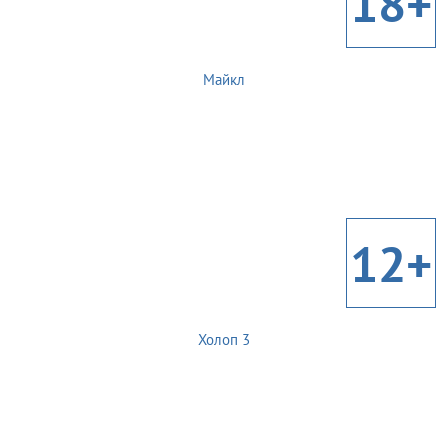
18+
Майкл
12+
Холоп 3