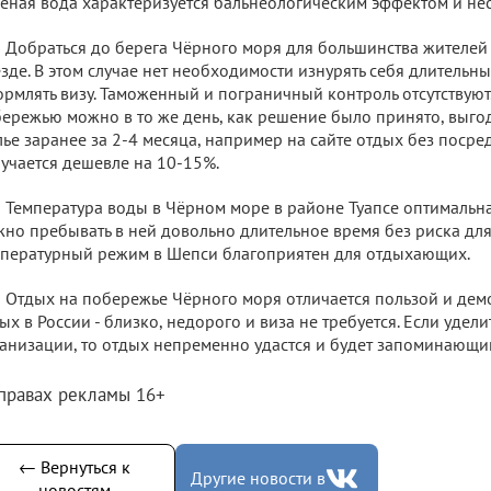
ёная вода характеризуется бальнеологическим эффектом и нес
Добраться до берега Чёрного моря для большинства жителей 
зде. В этом случае нет необходимости изнурять себя длительн
рмлять визу. Таможенный и пограничный контроль отсутствуют.
ережью можно в то же день, как решение было принято, выго
ье заранее за 2-4 месяца, например на сайте отдых без посре
учается дешевле на 10-15%.
Температура воды в Чёрном море в районе Туапсе оптимальна
но пребывать в ней довольно длительное время без риска для
пературный режим в Шепси благоприятен для отдыхающих.
Отдых на побережье Чёрного моря отличается пользой и дем
ых в России - близко, недорого и виза не требуется. Если удел
анизации, то отдых непременно удастся и будет запоминающи
 правах рекламы 16+
← Вернуться к
Другие новости в
новостям