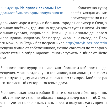
На правах рекламы 16+
Количество куро
растёт, каждая из ни
преимуществами и не
дпочитает море и отдых в большом городе например в Сочи, а
ольших посёлках, где можно отдохнуть от суеты и шума. Из пл
ольших куротах, например в Шепси - цены на жилье дешевле че
и арендовать напрямую, без посредников - еще выгоднее. Пос
си можно на Отдых без посредников
http://otdyh-bez-posredn
мещено жилье от собственников, можно связаться по телефону
амостоятельно забронировать. Многие туристы выбирают Шепс
ыха.
Черноморские курорты привлекают большим выбором предл
мещения. Можно отдохнуть в гостинице, пансионате, гостевом 
ельному коттеджу или комнате в частном секторе. Наиболее р
си это частный сектор и гостевые дома.
Черноморская зона в районе Шепси отличается благоприятным
лый, солнце не склонно обжигать кожу, а ветер ласковый. Отды
я, получится подлечиться, снять стресс и получить массу прият