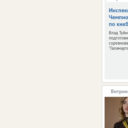
Инспек
Чемпио
по кик
Влад Туйн
подготови
соревнов
"Галамарто
Витрин