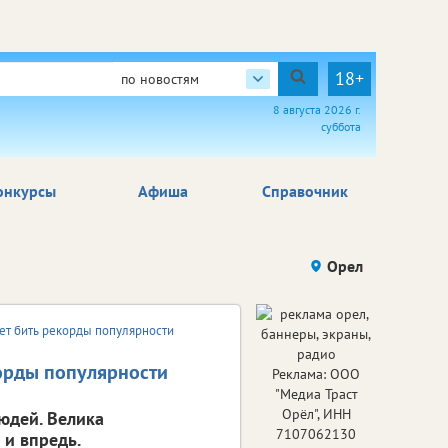
18+
по новостям
8 августа 2026 г.
суббота
онкурсы
Афиша
Справочник
Орел
ет бить рекорды популярности
орды популярности
Реклама: ООО
"Медиа Траст
Орёл", ИНН
юдей. Велика
7107062130
 и впредь.