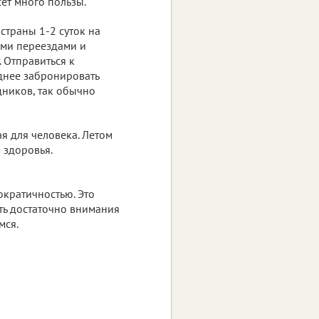
ёт много пользы.
страны 1-2 суток на
ыми переездами и
 Отправиться к
днее забронировать
дников, так обычно
я для человека. Летом
 здоровья.
ократичностью. Это
ить достаточно внимания
мся.