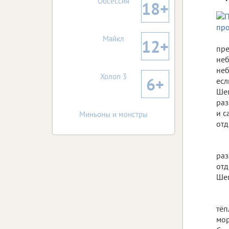
Обсессия
18+
Майкл
12+
пре
неб
неб
Холоп 3
6+
есл
Шеп
раз
и с
Миньоны и монстры
отд
раз
отд
Шеп
тёп
мор