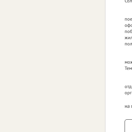
Сол
пое
офо
поб
жил
пол
мож
Тем
отд
орг
на