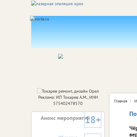
Реклама: ИП Токарев А.М., ИНН
Главная
И
575402478570
По
18+
Анонс мероприятий
Чё
ве