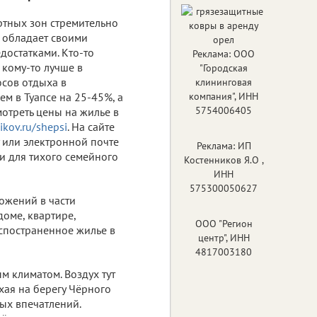
ртных зон стремительно
х обладает своими
достатками. Кто-то
Реклама: ООО
 кому-то лучше в
"Городская
юсов отдыха в
клининговая
м в Туапсе на 25-45%, а
компания", ИНН
5754006405
мотреть цены на жилье в
ikov.ru/shepsi
. На сайте
 или электронной почте
Реклама: ИП
и для тихого семейного
Костенников Я.О ,
ИНН
575300050627
ожений в части
доме, квартире,
ООО "Регион
аспостраненное жилье в
центр", ИНН
4817003180
 климатом. Воздух тут
хая на берегу Чёрного
ных впечатлений.