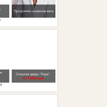
о
Домашние упражнения и
Программа снижения веса
тренировки
6
см
Стальная дверь "Лира"
Стальная дверь "Викинг"
От 32000 руб.
От 40800 руб.
04