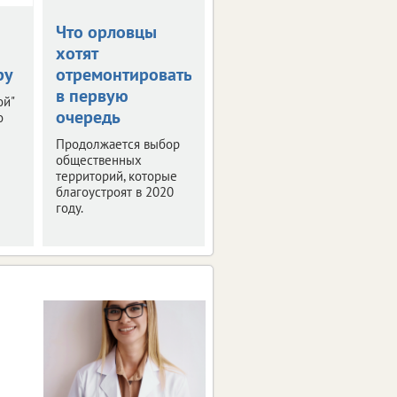
Что орловцы
В столице
хотят
Черноземья
ру
отремонтировать
прошла пресс-
в первую
конференция
ой"
очередь
"РИФ-Воронеж
о
2019"
Продолжается выбор
общественных
Мероприятие было
территорий, которые
посвящено деловой
благоустроят в 2020
программе и этапам
году.
подготовки фестиваля
интернет-технологий.