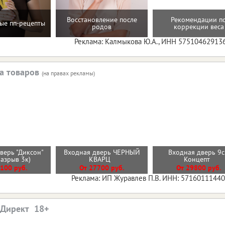
Восстановление после
Рекомендации п
ые пп-рецепты
родов
коррекции веса
Реклама: Калмыкова Ю.А., ИНН 57510462913
а товаров
(на правах рекламы)
верь "Диксон"
Входная дверь ЧЕРНЫЙ
Входная дверь 9
разрыв 3к)
КВАРЦ
Концепт
100 руб.
От 27700 руб.
От 29800 руб.
Реклама: ИП Журавлев П.В. ИНН: 5716011144
.Директ