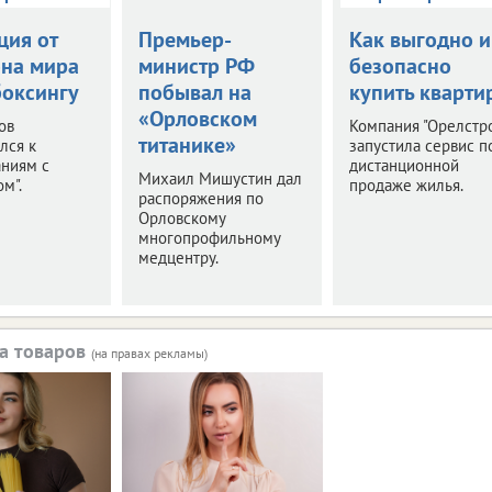
ция от
Премьер-
Как выгодно и
на мира
министр РФ
безопасно
боксингу
побывал на
купить кварти
«Орловском
ов
Компания "Орелстр
титанике»
лся к
запустила сервис п
аниям с
дистанционной
Михаил Мишустин дал
м".
продаже жилья.
распоряжения по
Орловскому
многопрофильному
медцентру.
а товаров
(на правах рекламы)