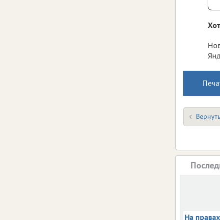
Хот
Нов
Янд
Печа
Вернуть
Послед
На права