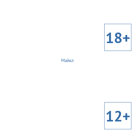
18+
Майкл
12+