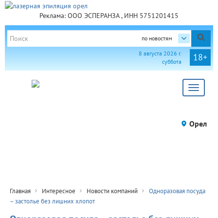
Реклама: ООО ЭСПЕРАНЗА , ИНН 5751201415
по новостям
8 августа 2026 г.
18+
суббота
Toggle
navigat
Орел
Главная
Интересное
Новости компаний
Одноразовая посуда
– застолье без лишних хлопот