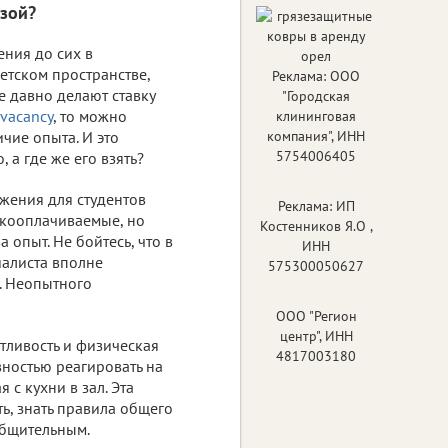
азой?
ения до сих в
етском пространстве,
Реклама: ООО
е давно делают ставку
"Городская
vacancy
, то можно
клининговая
чие опыта. И это
компания", ИНН
5754006405
 а где же его взять?
жения для студентов
Реклама: ИП
окооплачиваемые, но
Костенников Я.О ,
опыт. Не бойтесь, что в
ИНН
иалиста вполне
575300050627
ы. Неопытного
ООО "Регион
центр", ИНН
тливость и физическая
4817003180
вностью реагировать на
 с кухни в зал. Эта
ь, знать правила общего
общительным.