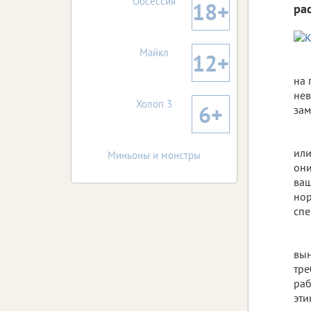
Обсессия
18+
ра
Майкл
12+
на 
нев
Холоп 3
6+
зам
или
Миньоны и монстры
они
ваш
нор
спе
вын
тре
раб
эти