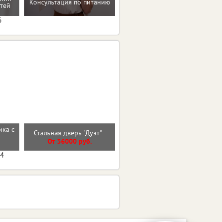
Консультация по питанию
тей
коррекции веса
6
ика с
Входная дверь 11см
Стальная дверь "Дуэт"
ИЗОТЕРМА СЕРЕБРО
От 36000 руб.
От 35500 руб.
04