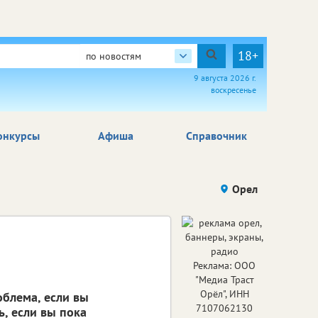
18+
по новостям
9 августа 2026 г.
воскресенье
онкурсы
Афиша
Справочник
Орел
Реклама: ООО
"Медиа Траст
Орёл", ИНН
блема, если вы
7107062130
, если вы пока