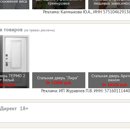
снижения веса
тренировки
пищевых зависимос
Реклама: Калмыкова Ю.А., ИНН 57510462913
а товаров
(на правах рекламы)
верь ТЕРМО 2
Стальная дверь Аркт
Стальная дверь "Лира"
ит белый
окном
От 32000 руб.
000 руб.
От 56100 руб.
Реклама: ИП Журавлев П.В. ИНН: 5716011144
.Директ