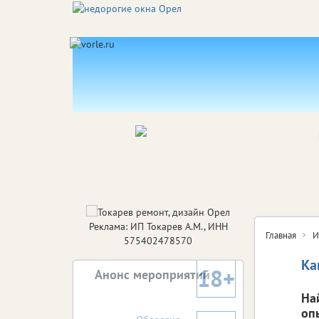
Реклама: ИП Токарев А.М., ИНН
Главная
И
575402478570
Ка
18+
Анонс мероприятий
На
оп