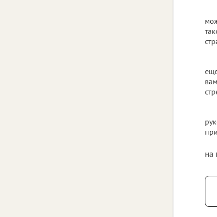
мож
так
стр
еще
вам
стр
рук
при
на