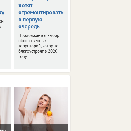
хотят
Черноземья
ру
отремонтировать
прошла пресс-
в первую
конференция
ой"
очередь
"РИФ-Воронеж
о
2019"
Продолжается выбор
общественных
Мероприятие было
территорий, которые
посвящено деловой
благоустроят в 2020
программе и этапам
году.
подготовки фестиваля
интернет-технологий.
ении
Рекомендации по