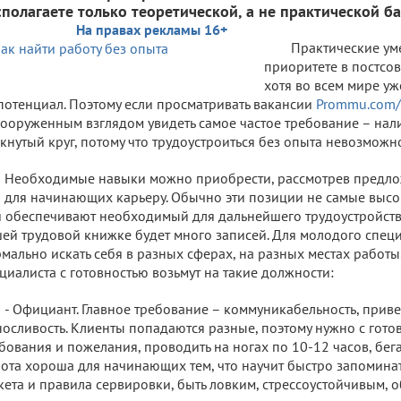
сполагаете только теоретической, а не практической б
На правах рекламы 16+
Практические ум
приоритете в постсов
хотя во всем мире уж
потенциал. Поэтому если просматривать вакансии
Prommu.com/
ооруженным взглядом увидеть самое частое требование – нали
кнутый круг, потому что трудоустроиться без опыта невозможно,
Необходимые навыки можно приобрести, рассмотрев предло
 для начинающих карьеру. Обычно эти позиции не самые выс
 обеспечивают необходимый для дальнейшего трудоустройства 
ей трудовой книжке будет много записей. Для молодого спец
мально искать себя в разных сферах, на разных местах работ
циалиста с готовностью возьмут на такие должности:
- Официант. Главное требование – коммуникабельность, приве
осливость. Клиенты попадаются разные, поэтому нужно с гото
бования и пожелания, проводить на ногах по 10-12 часов, бегая
ота хороша для начинающих тем, что научит быстро запоминат
кета и правила сервировки, быть ловким, стрессоустойчивым, 