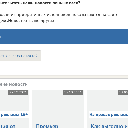
ите читать наши новости раньше всех?
ости из приоритетных источников показываются на сайте
екс.Новостей выше других
ть
ся к списку новостей
ние новости
27.12.2021
13.10.2021
13.0
х рекламы 16+
На правах реклам
ция от
Премьер-
Как выгодно и