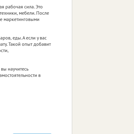
ая рабочая сила. Это
техники, мебели. После
ие маркетинговыми
ров, еды. А если у вас
ату. Такой опыт добавит
сти,
 вы научитесь
амостоятельности в