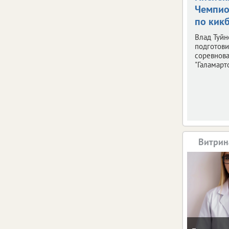
Чемпио
по кик
Влад Туйн
подготови
соревнов
"Галамарто
Витрин