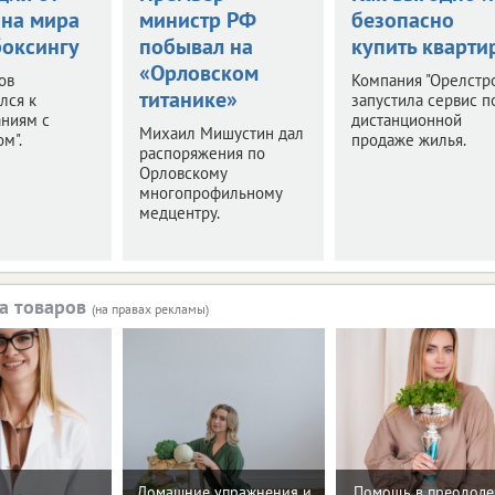
на мира
министр РФ
безопасно
боксингу
побывал на
купить кварти
«Орловском
ов
Компания "Орелстр
титанике»
лся к
запустила сервис п
аниям с
дистанционной
Михаил Мишустин дал
м".
продаже жилья.
распоряжения по
Орловскому
многопрофильному
медцентру.
а товаров
(на правах рекламы)
Домашние упражнения и
Помощь в преодол