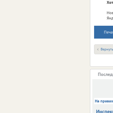
Хот
Нов
Янд
Печа
Вернуть
Послед
На права
Инспек