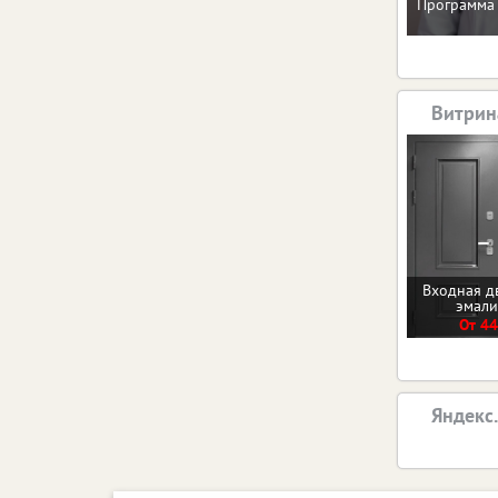
Программа 
Витрин
Входная д
эмал
От 44
Яндекс