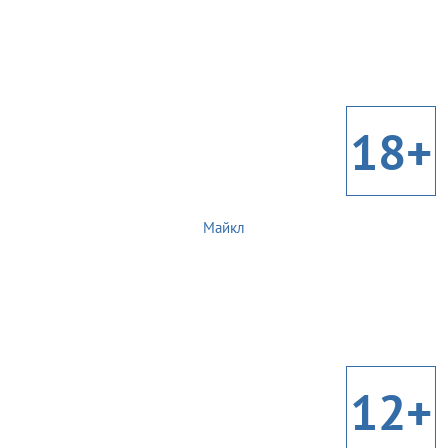
18+
Майкл
12+