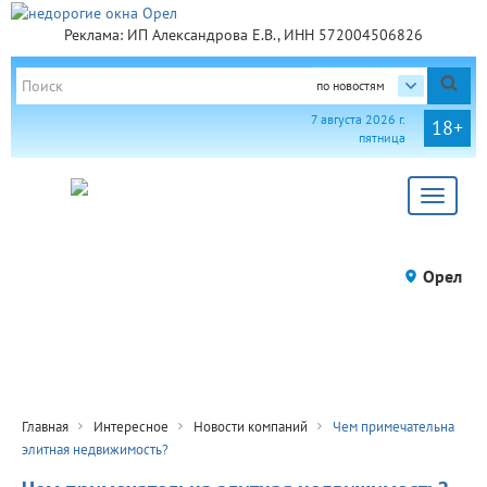
Реклама: ИП Александрова Е.В., ИНН 572004506826
по новостям
7 августа 2026 г.
18+
пятница
Toggle
navigat
Орел
Главная
Интересное
Новости компаний
Чем примечательна
элитная недвижимость?