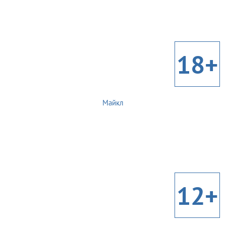
18+
Майкл
12+