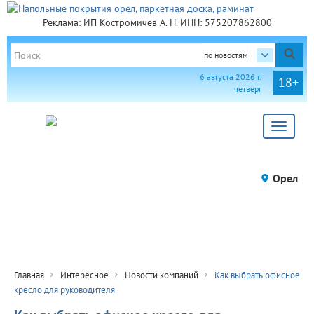
Реклама: ИП Костромичев А. Н. ИНН: 575207862800
по новостям
6 августа 2026 г.
18+
четверг
Toggle
navigat
Орел
Главная
Интересное
Новости компаний
Как выбрать офисное
кресло для руководителя