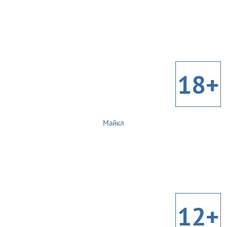
18+
Майкл
12+