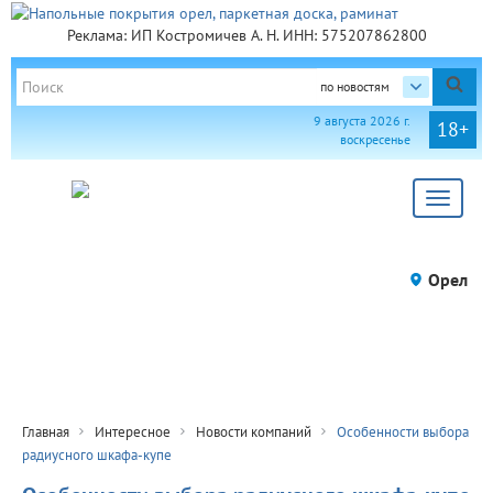
Реклама: ИП Костромичев А. Н. ИНН: 575207862800
по новостям
9 августа 2026 г.
18+
воскресенье
Toggle
navigat
Орел
Главная
Интересное
Новости компаний
Особенности выбора
радиусного шкафа-купе