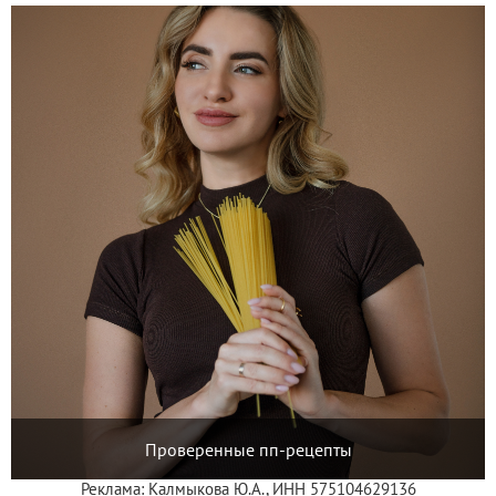
Проверенные пп-рецепты
Реклама: Калмыкова Ю.А., ИНН 575104629136