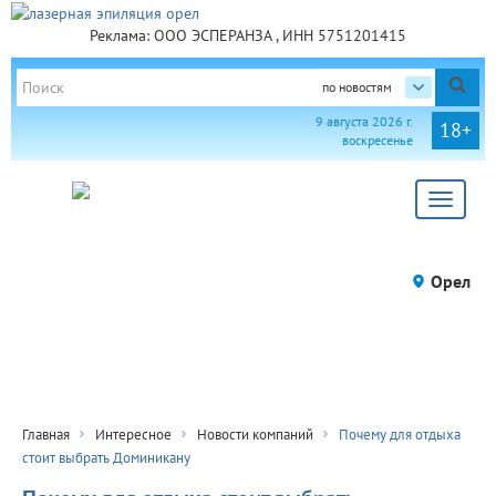
Реклама: ООО ЭСПЕРАНЗА , ИНН 5751201415
по новостям
9 августа 2026 г.
18+
воскресенье
Toggle
navigat
Орел
Главная
Интересное
Новости компаний
Почему для отдыха
стоит выбрать Доминикану