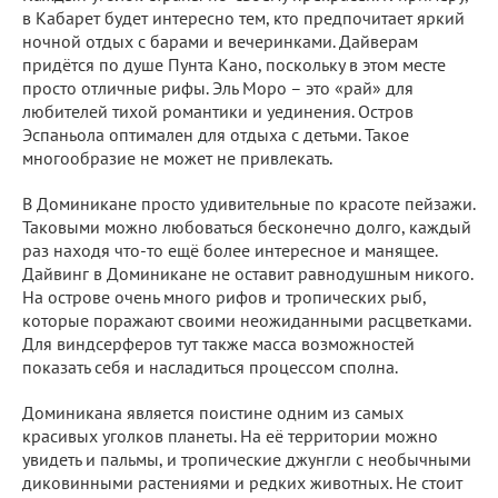
в Кабарет будет интересно тем, кто предпочитает яркий
ночной отдых с барами и вечеринками. Дайверам
придётся по душе Пунта Кано, поскольку в этом месте
просто отличные рифы. Эль Моро – это «рай» для
любителей тихой романтики и уединения. Остров
Эспаньола оптимален для отдыха с детьми. Такое
многообразие не может не привлекать.
В Доминикане просто удивительные по красоте пейзажи.
Таковыми можно любоваться бесконечно долго, каждый
раз находя что-то ещё более интересное и манящее.
Дайвинг в Доминикане не оставит равнодушным никого.
На острове очень много рифов и тропических рыб,
которые поражают своими неожиданными расцветками.
Для виндсерферов тут также масса возможностей
показать себя и насладиться процессом сполна.
Доминикана является поистине одним из самых
красивых уголков планеты. На её территории можно
увидеть и пальмы, и тропические джунгли с необычными
диковинными растениями и редких животных. Не стоит