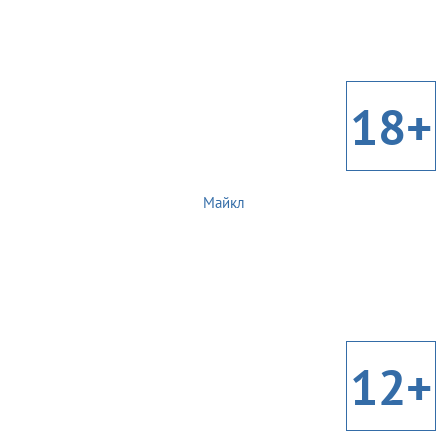
18+
Майкл
12+