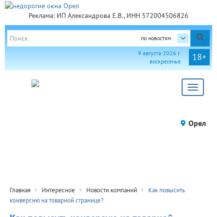
Реклама: ИП Александрова Е.В., ИНН 572004506826
по новостям
9 августа 2026 г.
18+
воскресенье
Toggle
navigat
Орел
Главная
Интересное
Новости компаний
Как повысить
конверсию на товарной странице?