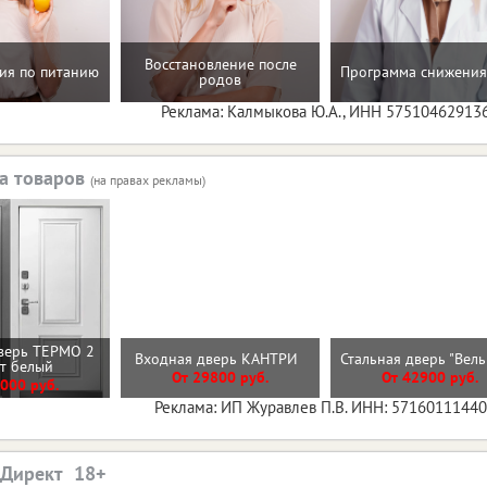
Восстановление после
ия по питанию
Программа снижения
родов
Реклама: Калмыкова Ю.А., ИНН 57510462913
а товаров
(на правах рекламы)
верь ТЕРМО 2
Входная дверь КАНТРИ
Стальная дверь "Вел
ит белый
От 29800 руб.
От 42900 руб.
000 руб.
Реклама: ИП Журавлев П.В. ИНН: 5716011144
.Директ