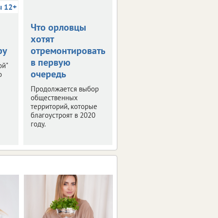
ы 12+
Что орловцы
В столице
хотят
Черноземья
ру
отремонтировать
прошла пресс-
в первую
конференция
ой"
очередь
"РИФ-Воронеж
о
2019"
Продолжается выбор
общественных
Мероприятие было
территорий, которые
посвящено деловой
благоустроят в 2020
программе и этапам
году.
подготовки фестиваля
интернет-технологий.