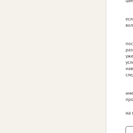
цве
есл
вол
пос
раз
уже
усл
нав
сле
име
про
на