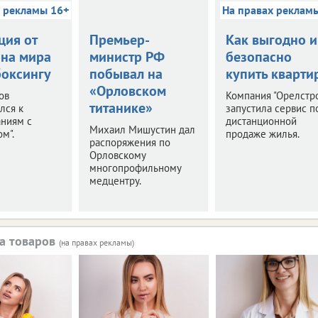
х рекламы 16+
На правах реклам
ция от
Премьер-
Как выгодно и
на мира
министр РФ
безопасно
боксингу
побывал на
купить кварти
«Орловском
ов
Компания "Орелстр
титанике»
лся к
запустила сервис п
аниям с
дистанционной
Михаил Мишустин дал
м".
продаже жилья.
распоряжения по
Орловскому
многопрофильному
медцентру.
а товаров
(на правах рекламы)