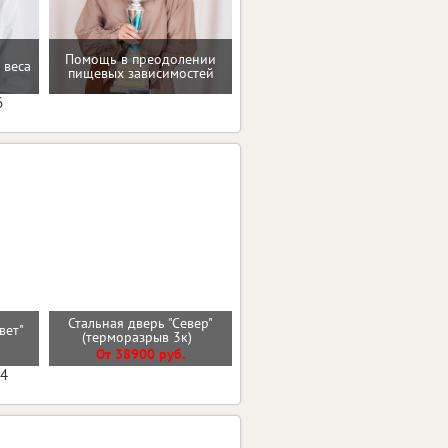
Помощь в преодолении
Рекомендации по
 веса
пищевых зависимостей
коррекции веса
6
Стальная дверь "Север"
ьвет"
Стальная дверь "Лира"
(терморазрыв 3к)
От 32000 руб.
От 38900 руб.
04