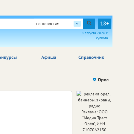
18+
по новостям
8 августа 2026 г.
суббота
онкурсы
Афиша
Справочник
Орел
Реклама: ООО
"Медиа Траст
Орёл", ИНН
7107062130