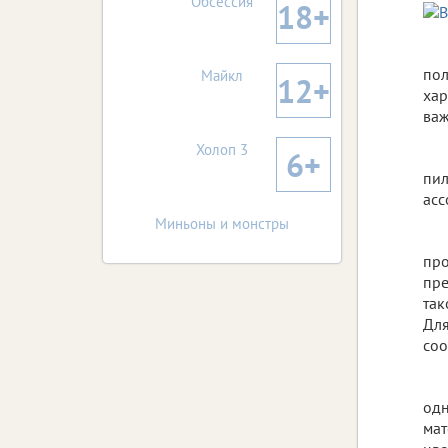
Обсессия
18+
пол
Майкл
12+
хар
важ
Холоп 3
6+
пил
асс
Миньоны и монстры
про
пре
так
Для
соо
одн
мат