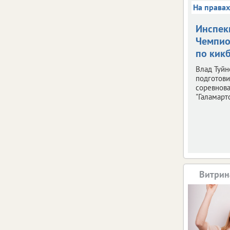
На права
Инспек
Чемпио
по кик
Влад Туйн
подготови
соревнов
"Галамарто
Витрин