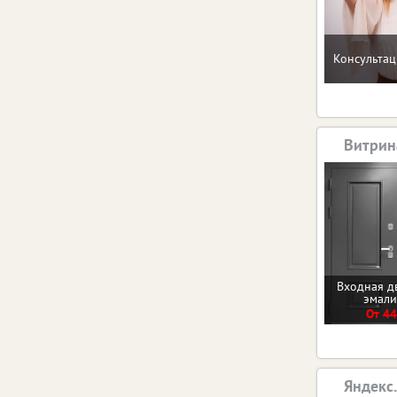
Консультац
Витрин
Входная д
эмал
От 44
Яндекс