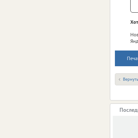
Хот
Нов
Янд
Печа
Вернуть
Послед