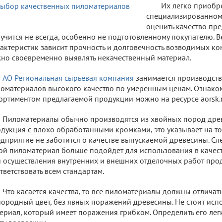
Их легко приобр
специализированном 
оценить качество пр
учится не всегда, особенно не подготовленному покупателю. В
актеристик зависит прочность и долговечность возводимых ко
но своевременно выявлять некачественный материал.
АО Региональная сырьевая компания
занимается производств
оматериалов высокого качество по умеренным ценам. Ознако
ортиментом предлагаемой продукции можно на ресурсе aorsk.r
Пиломатериалы обычно производятся из хвойных пород древ
дукция с плохо обработанными кромками, это указывает на то
дприятие не заботится о качестве выпускаемой древесины. Сле
ой пиломатериал больше подойдет для использования в качест
 осуществления внутренних и внешних отделочных работ про
тветствовать всем стандартам.
Что касается качества, то все пиломатериалы должны отличат
ородный цвет, без явных поражений древесины. Не стоит испо
ериал, который имеет поражения грибком. Определить его лег