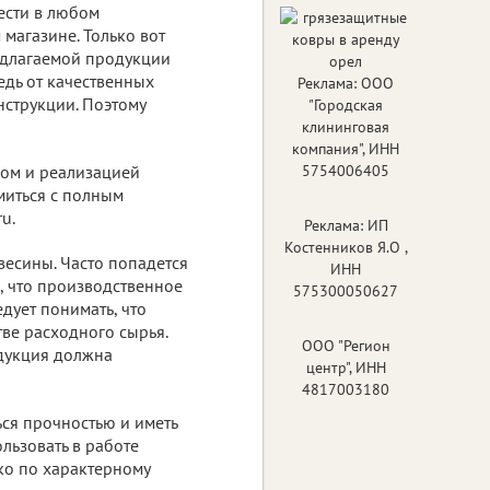
ести в любом
магазине. Только вот
едлагаемой продукции
едь от качественных
Реклама: ООО
нструкции. Поэтому
"Городская
клининговая
компания", ИНН
ом и реализацией
5754006405
миться с полным
u.
Реклама: ИП
Костенников Я.О ,
есины. Часто попадется
ИНН
, что производственное
575300050627
дует понимать, что
ве расходного сырья.
ООО "Регион
дукция должна
центр", ИНН
4817003180
ься прочностью и иметь
льзовать в работе
ко по характерному