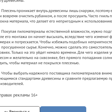
ту древесины.
Плесень проникает внутрь древесины лишь снаружи, поэтому 
и вовремя очистить рубанком, а после просушить. Часто гниль
окна материала, что делает его непригодным к использованию
Покупая пиломатериалы естественной влажности, нужно подгот
ле его монтажа он начнет высыхать, вследствие чего изменит 
мерах и потрескается. Чтобы избежать подобных неприятност
 просушенное сырье. Конечно, можно сделать это самостоятел
овиях. Только на это уйдет немало времени. Для чего изделия
есом и желательно на сквозняке, без прямого попадания солне
дить, чтобы материал не покрылся плесенью.
Чтобы выбрать надежного поставщика пиломатериалов внимат
ющимися стандартами древесины и сравните предлагаемую п
изводителей.
 правах рекламы 16+
← Вернуться к