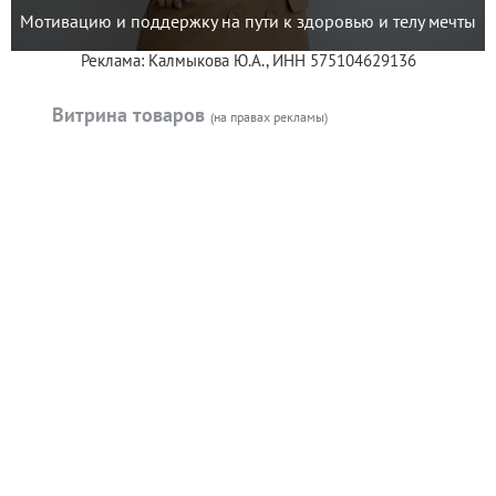
Мотивацию и поддержку на пути к здоровью и телу мечты
Реклама: Калмыкова Ю.А., ИНН 575104629136
Витрина товаров
(на правах рекламы)