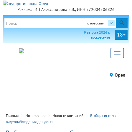
Реклама: ИП Александрова Е.В., ИНН 572004506826
по новостям
9 августа 2026 г.
18+
воскресенье
Toggle
navigat
Орел
Главная
Интересное
Новости компаний
Выбор системы
видеонаблюдения для дома