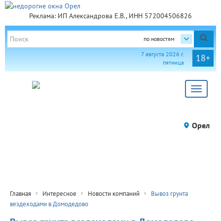
Реклама: ИП Александрова Е.В., ИНН 572004506826
по новостям
7 августа 2026 г.
18+
пятница
Toggle
navigat
Орел
Главная
Интересное
Новости компаний
Вывоз грунта
вездеходами в Домодедово