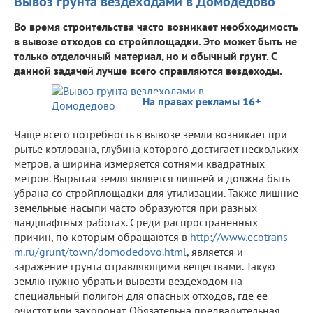
Вывоз грунта вездеходами в Домодедово
Во время строительства часто возникает необходимость
в вывозе отходов со стройплощадки. Это может быть не
только отделочный материал, но и обычный грунт. С
данной задачей лучше всего справляются вездеходы.
На правах рекламы 16+
Чаще всего потребность в вывозе земли возникает при
рытье котлована, глубина которого достигает нескольких
метров, а ширина измеряется сотнями квадратных
метров. Вырытая земля является лишней и должна быть
убрана со стройплощадки для утилизации. Также лишние
земельные насыпи часто образуются при разных
ландшафтных работах. Среди распространенных
причин, по которым обращаются в
http://www.ecotrans-
m.ru/grunt/town/domodedovo.html
, является и
заражение грунта отравляющими веществами. Такую
землю нужно убрать и вывезти вездеходом на
специальный полигон для опасных отходов, где ее
очистят или захоронят. Обязательна предварительная