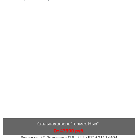
Стальная дверь "Гермес Нью"
От 47300 руб.
Реклама: ИП Журавлев П.В. ИНН: 571601114404