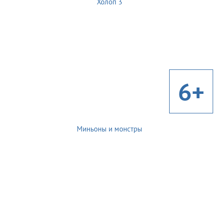
Холоп 3
6+
Миньоны и монстры