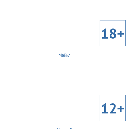
18+
Майкл
12+