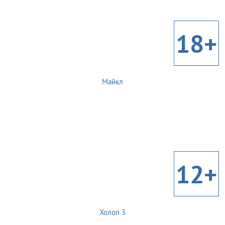
18+
Майкл
12+
Холоп 3