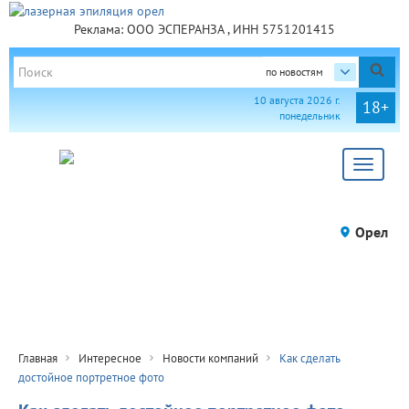
Реклама: ООО ЭСПЕРАНЗА , ИНН 5751201415
по новостям
10 августа 2026 г.
18+
понедельник
Toggle
navigat
Орел
Главная
Интересное
Новости компаний
Как сделать
достойное портретное фото