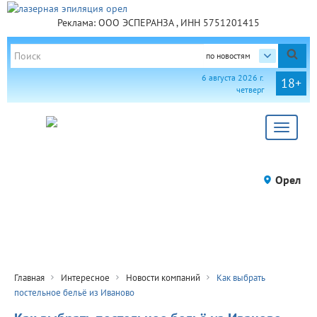
Реклама: ООО ЭСПЕРАНЗА , ИНН 5751201415
по новостям
6 августа 2026 г.
18+
четверг
Toggle
navigat
Орел
Главная
Интересное
Новости компаний
Как выбрать
постельное бельё из Иваново