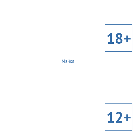
18+
Майкл
12+