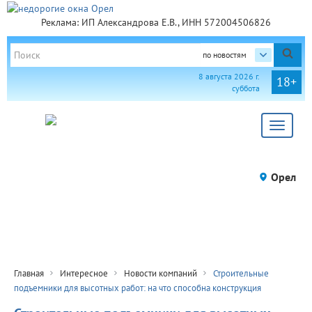
Реклама: ИП Александрова Е.В., ИНН 572004506826
по новостям
8 августа 2026 г.
18+
суббота
Toggle
navigat
Орел
Главная
Интересное
Новости компаний
Строительные
подъемники для высотных работ: на что способна конструкция