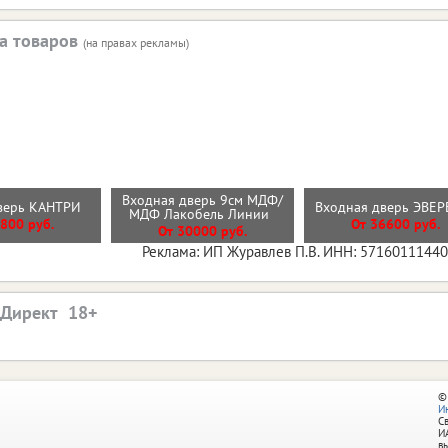
а товаров
(на правах рекламы)
Входная дверь 9см МДФ/
дверь КАНТРИ
Входная дверь ЭВЕ
МДФ Лакобель Линии
800 руб.
От 36600 руб.
От 30000 руб.
Реклама: ИП Журавлев П.В. ИНН: 5716011144
.Директ
©
И
С
И
в