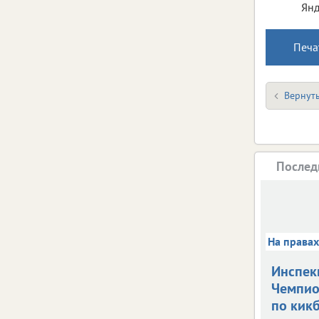
Янд
Печа
Вернуть
Послед
На права
Инспек
Чемпио
по кик