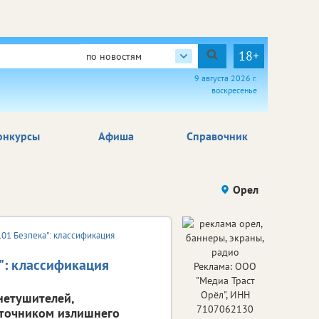
18+
по новостям
9 августа 2026 г.
воскресенье
онкурсы
Афиша
Справочник
Орел
01 Безпека": классификация
": классификация
Реклама: ООО
"Медиа Траст
Орёл", ИНН
нетушителей,
7107062130
сточником излишнего