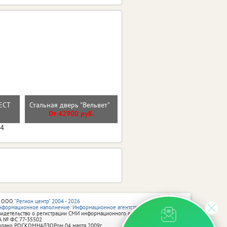
Входная дверь ВУД
РЕСТ
Стальная дверь "Вельвет"
ВЕРТИКАЛЬ
От 42900 руб.
От 27600 руб.
04
 ООО
"Регион центр" 2004 - 2026
нформационное наполнение: Информационное агентство vRossii.ru
видетельство о регистрации СМИ информационного агентства vRossii.ru
А № ФС 77‑35502
ыдано РОСКОМНАДЗОРом 04 марта 2009г.