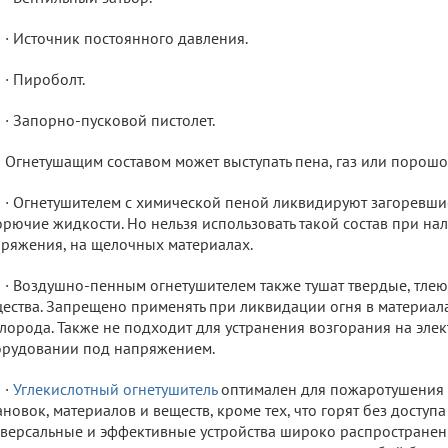
· Источник постоянного давления.
· Пироболт.
· Запорно-пусковой пистолет.
Огнетушащим составом может выступать пена, газ или порошо
· Огнетушителем с химической пеной ликвидируют загоревши
орючие жидкости. Но нельзя использовать такой состав при на
ряжения, на щелочных материалах.
· Воздушно-пенным огнетушителем также тушат твердые, тле
ества. Запрещено применять при ликвидации огня в материалах
лорода. Также не подходит для устранения возгорания на эле
рудовании под напряжением.
·
Углекислотный огнетушитель
оптимален для пожаротушения 
ановок, материалов и веществ, кроме тех, что горят без доступ
версальные и эффективные устройства широко распростране