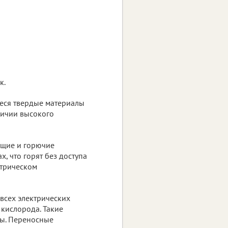
к.
еся твердые материалы
личии высокого
ющие и горючие
, что горят без доступа
ктрическом
всех электрических
а кислорода. Такие
ны. Переносные