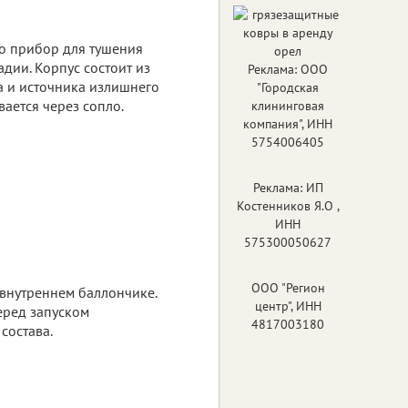
то прибор для тушения
дии. Корпус состоит из
Реклама: ООО
а и источника излишнего
"Городская
ается через сопло.
клининговая
компания", ИНН
5754006405
Реклама: ИП
Костенников Я.О ,
ИНН
575300050627
ООО "Регион
 внутреннем баллончике.
центр", ИНН
еред запуском
4817003180
состава.