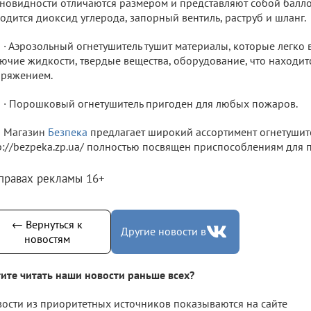
новидности отличаются размером и представляют собой балло
одится диоксид углерода, запорный вентиль, раструб и шланг.
· Аэрозольный огнетушитель тушит материалы, которые легко
ючие жидкости, твердые вещества, оборудование, что находи
пряжением.
· Порошковый огнетушитель пригоден для любых пожаров.
Магазин
Безпека
предлагает широкий ассортимент огнетушите
p://bezpeka.zp.ua/ полностью посвящен приспособлениям для 
 правах рекламы 16+
← Вернуться к
Другие новости в
новостям
ите читать наши новости раньше всех?
ости из приоритетных источников показываются на сайте