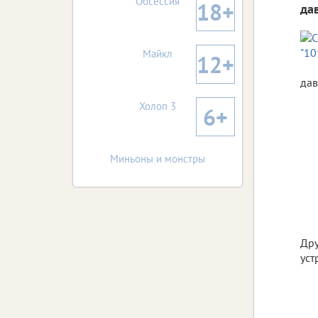
Обсессия
18+
да
Майкл
12+
дав
Холоп 3
6+
Миньоны и монстры
Дру
уст