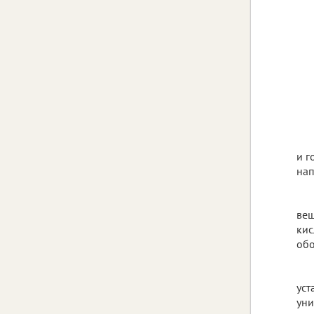
и г
нап
вещ
кис
обо
уст
уни