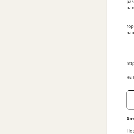
раз
нах
гор
на
htt
на
Хот
Нов