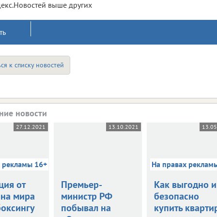
екс.Новостей выше других
ть
ся к списку новостей
ние новости
27.12.2021
13.10.2021
13.0
х рекламы 16+
На правах реклам
ция от
Премьер-
Как выгодно и
на мира
министр РФ
безопасно
боксингу
побывал на
купить кварти