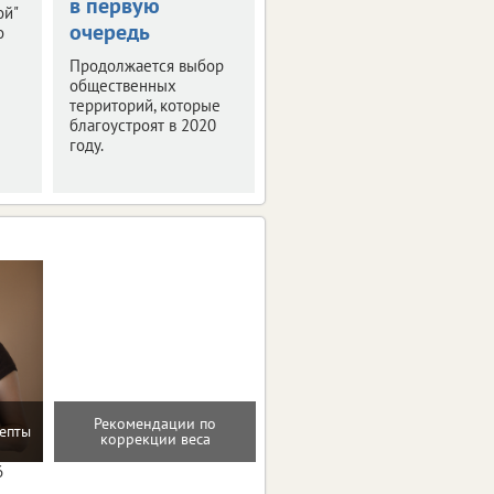
в первую
конференция
ой"
очередь
"РИФ-Воронеж
о
2019"
Продолжается выбор
общественных
Мероприятие было
территорий, которые
посвящено деловой
благоустроят в 2020
программе и этапам
году.
подготовки фестиваля
интернет-технологий.
Рекомендации по
епты
Программа снижения веса
коррекции веса
6