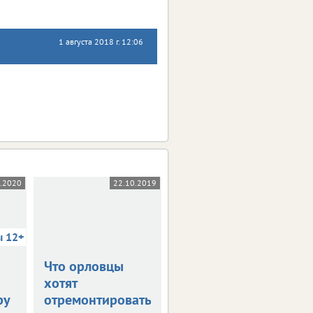
1 августа 2018 г. 12:06
5.2020
22.10.2019
03.10.2019
ы 12+
Что орловцы
В столице
хотят
Черноземья
ру
отремонтировать
прошла пресс-