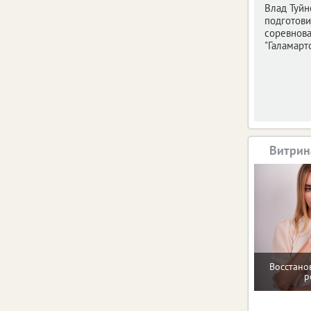
Влад Туйн
подготови
соревнов
"Галамарто
Витрин
Восстано
р