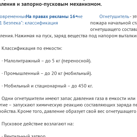
вления и запорно-пусковым механизмом.
На правах рекламы 16+
Огнетушитель
- э
пожара начальной ста
огнетушащего состав
ления. Нажимая на пуск, заряд вещества под напором выталкив
Классификация по емкости:
· Малолитражный – до 5 кг (переносной).
· Промышленный – до 20 кг (мобильный).
· Мобильный и стационарный – до 450 кг.
Одни огнетушители имеют запас давления газа в емкости или
гие – запускают химическую реакцию составляющих заряда п
ройства. Кроме того, давление образует свой вес огнетушащего 
Пусковое действие возлагают на:
· Вентильный затвор.