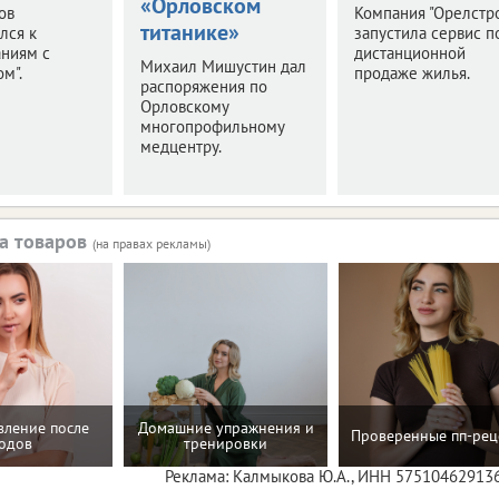
«Орловском
ов
Компания "Орелстр
титанике»
лся к
запустила сервис п
аниям с
дистанционной
Михаил Мишустин дал
м".
продаже жилья.
распоряжения по
Орловскому
многопрофильному
медцентру.
а товаров
(на правах рекламы)
вление после
Домашние упражнения и
Проверенные пп-рец
одов
тренировки
Реклама: Калмыкова Ю.А., ИНН 57510462913