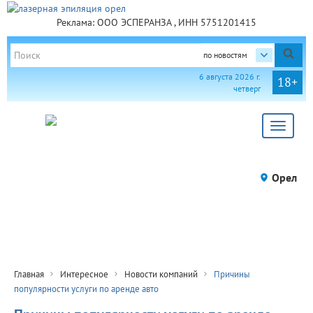
Реклама: ООО ЭСПЕРАНЗА , ИНН 5751201415
по новостям
6 августа 2026 г.
18+
четверг
Toggle
navigat
Орел
Главная
Интересное
Новости компаний
Причины
популярности услуги по аренде авто