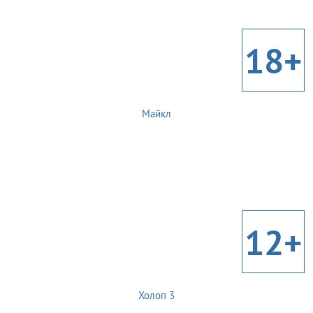
18+
Майкл
12+
Холоп 3