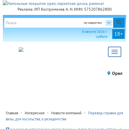
Реклама: ИП Костромичев А. Н. ИНН: 575207862800
по новостям
8 августа 2026 г.
18+
суббота
Toggle
navigat
Орел
Главная
Интересное
Новости компаний
Перевод справок для
визы, для посольства, о резидентстве