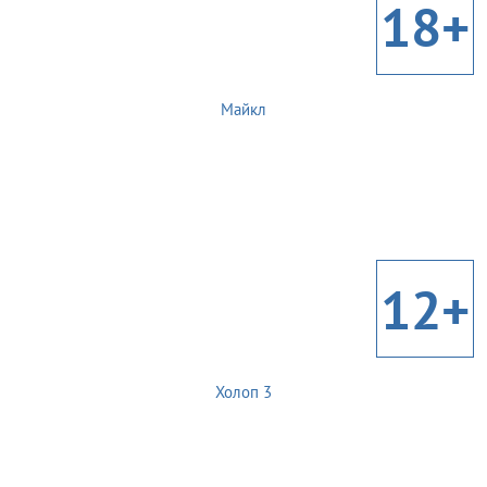
18+
Майкл
12+
Холоп 3