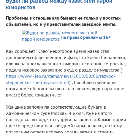
Будет ли развод между известной парой
юмористов
Проблемы в отношениях бывают не только у простых
обывателей, но и у представителей звёздной элиты.
На правах рекламы 16+
Как сообщает "Клео" некоторое время назад стал
достоянием общественности факт, что Елена Степаненко,
или жена прославленного юмориста Евгения Петросяна,
подала исковое заявление в суд о разделе имущества (
https://www.kleo.ru/items/news/2018/08/06/razvod-
stepanenko-i-petrosyana.shtml
). Для общественности
описанное обстоятельство стало шоком, ведь пара живёт
вместе более тридцати лет.
Женщина заполнила соответствующие бумаги в
Хамовническом суде Москвы 4 июля. Уже из этого
последовал вывод, что супруги разводятся. Комментарии
прессе представители звёздной пары не дают, поэтому
последним остаётся только догадываться и строить