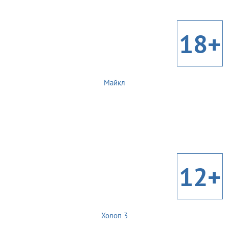
18+
Майкл
12+
Холоп 3