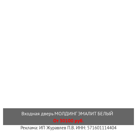
Входная дверь МОЛДИНГ ЭМАЛИТ БЕЛЫЙ
От 30100 руб.
Реклама: ИП Журавлев П.В. ИНН: 571601114404