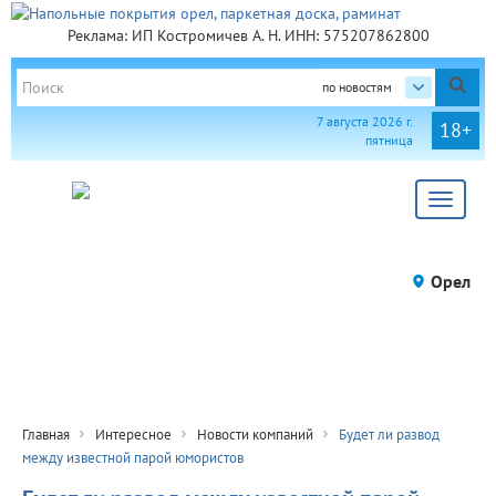
Реклама: ИП Костромичев А. Н. ИНН: 575207862800
по новостям
7 августа 2026 г.
18+
пятница
Toggle
navigat
Орел
Главная
Интересное
Новости компаний
Будет ли развод
между известной парой юмористов