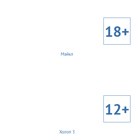
18+
Майкл
12+
Холоп 3