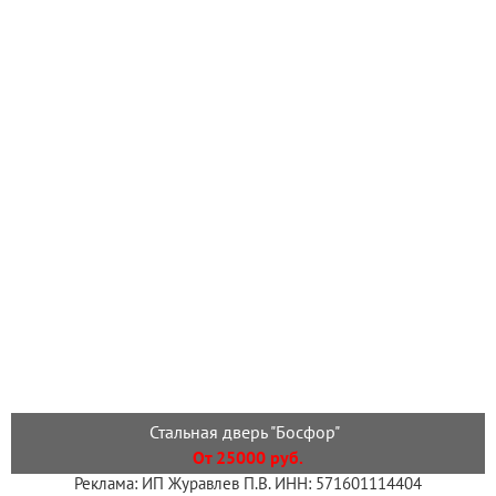
Стальная дверь "Босфор"
От 25000 руб.
Реклама: ИП Журавлев П.В. ИНН: 571601114404