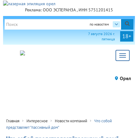
Реклама: ООО ЭСПЕРАНЗА , ИНН 5751201415
по новостям
7 августа 2026 г.
18+
пятница
Toggle
navigat
Орел
Главная
Интересное
Новости компаний
Что собой
представляет "пассивный дом"