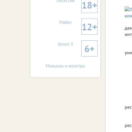
Обсессия
18+
Майкл
12+
дем
инт
Холоп 3
6+
уни
Миньоны и монстры
рес
рес