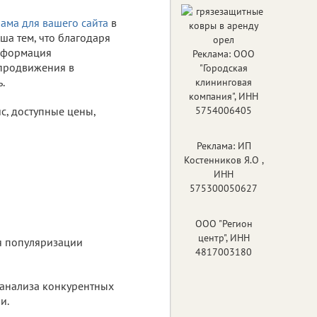
ама для вашего сайта
в
ша тем, что благодаря
информация
Реклама: ООО
 продвижения в
"Городская
.
клининговая
компания", ИНН
с, доступные цены,
5754006405
Реклама: ИП
Костенников Я.О ,
ИНН
575300050627
ООО "Регион
центр", ИНН
я популяризации
4817003180
, анализа конкурентных
и.