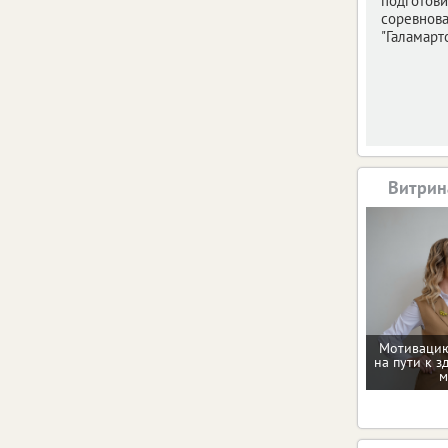
подготови
соревнов
"Галамарто
Витрин
Мотивацию
на пути к з
м