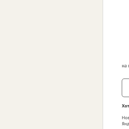
на
Хот
Нов
Янд