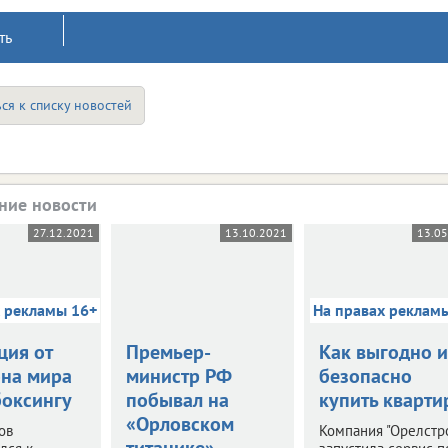
ть
ся к списку новостей
ние новости
27.12.2021
13.10.2021
13.0
х рекламы 16+
На правах реклам
ция от
Премьер-
Как выгодно и
на мира
министр РФ
безопасно
боксингу
побывал на
купить кварти
«Орловском
ов
Компания "Орелстр
титанике»