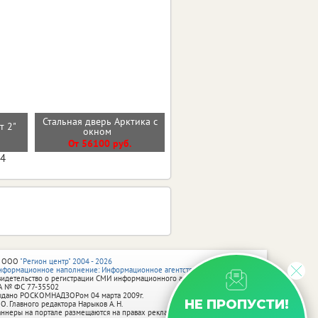
Стальная дверь Арктика с
ст 2"
Входная дверь КАНТРИ
окном
От 29800 руб.
От 56100 руб.
04
 ООО
"Регион центр" 2004 - 2026
нформационное наполнение: Информационное агентство vRossii.ru
видетельство о регистрации СМИ информационного агентства vRossii.ru
А № ФС 77‑35502
ыдано РОСКОМНАДЗОРом 04 марта 2009г.
НЕ ПРОПУСТИ!
 О. Главного редактора Нарыков А. Н.
аннеры на портале размещаются на правах рекламы.