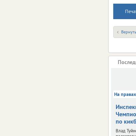
Печа
Вернуть
Послед
На права
Инспек
Чемпио
по кик
Влад Туйн