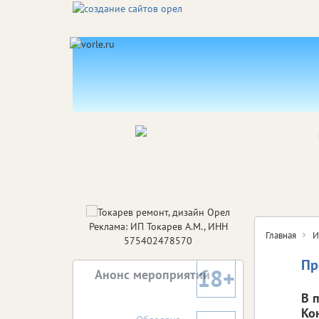
Реклама: ИП Токарев А.М., ИНН
Главная
И
575402478570
Пр
18+
Анонс мероприятий
В 
Ко