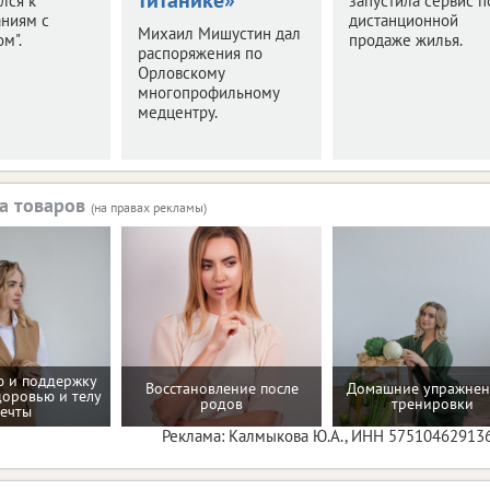
лся к
запустила сервис п
аниям с
дистанционной
Михаил Мишустин дал
м".
продаже жилья.
распоряжения по
Орловскому
многопрофильному
медцентру.
а товаров
(на правах рекламы)
 и поддержку
Восстановление после
Домашние упражнен
доровью и телу
родов
тренировки
ечты
Реклама: Калмыкова Ю.А., ИНН 57510462913