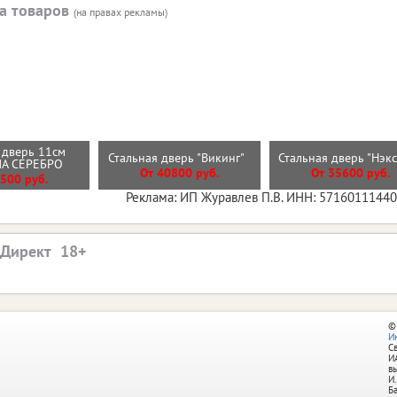
а товаров
(на правах рекламы)
 дверь 11см
Стальная дверь "Викинг"
Стальная дверь "Нэк
МА СЕРЕБРО
От 40800 руб.
От 35600 руб.
500 руб.
Реклама: ИП Журавлев П.В. ИНН: 5716011144
.Директ
©
И
С
И
в
И.
Б