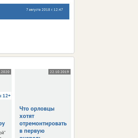
7 августа 2018 г. 12:47
5.2020
22.10.2019
03.10.2019
ы 12+
Что орловцы
В столице
хотят
Черноземья
ру
отремонтировать
прошла пресс-
в первую
конференция
ой"
очередь
"РИФ-Воронеж