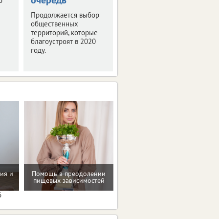
о
2019"
Продолжается выбор
общественных
Мероприятие было
территорий, которые
посвящено деловой
благоустроят в 2020
программе и этапам
году.
подготовки фестиваля
интернет-технологий.
ия и
Помощь в преодолении
Рекомендации по
пищевых зависимостей
коррекции веса
6