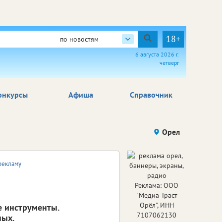
18+
по новостям
6 августа 2026 г.
четверг
онкурсы
Афиша
Справочник
Орел
рекламу
Реклама: ООО
"Медиа Траст
Орёл", ИНН
е инструменты.
7107062130
ных.