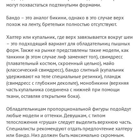
могут похвастаться подтянутыми формами.
Бандо – это аналог бикини, однако в это случае верх
похож на ленту, бретельки полностью отсутствуют.
Халтер или купальник, где верх завязывается вокруг шеи
– это подходящий вариант для обладательниц пышных
форм. Также на рынке представлены такие модели, как
танкини (в этом случае лиф заменяет топ), свимдресс
(плавательный костюм, скроенный цельно), майо
(классический свимдресс), бандо слитный (купальник
удерживают на теле специальные резинки), пландж
(свимдресс с глубоким декольте), монобикини (верхняя
часть купальника соединена с нижней при помощи
ткани, оставляя открытыми бока).
Обладательницам пропорциональной фигуры подойдут
любые модели и оттенки. Девушкам, с типом
телосложения «груша» следует выделить верхнюю часть.
Специалисты рекомендуют отдать предпочтение халтеру
или бандо. Низ должен быть максимально скромным.