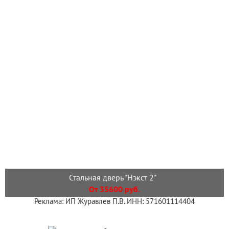
Стальная дверь "Нэкст 2"
От 35600 руб.
Реклама: ИП Журавлев П.В. ИНН: 571601114404