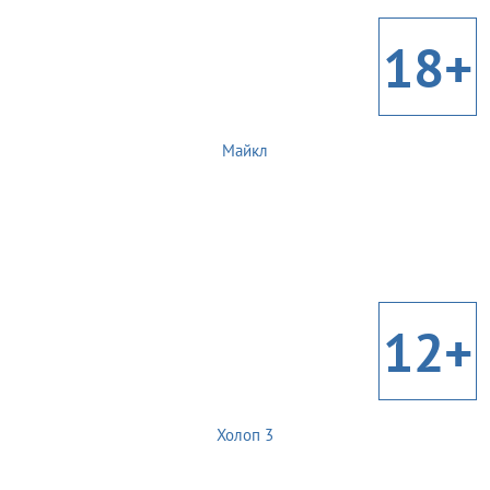
18+
Майкл
12+
Холоп 3