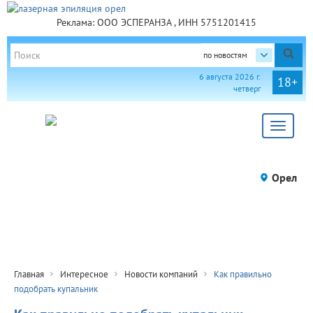
Реклама: ООО ЭСПЕРАНЗА , ИНН 5751201415
по новостям
6 августа 2026 г.
18+
четверг
Toggle
navigat
Орел
Главная
Интересное
Новости компаний
Как правильно
подобрать купальник