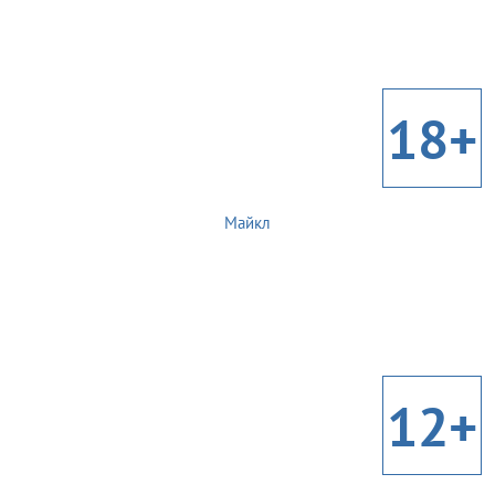
18+
Майкл
12+