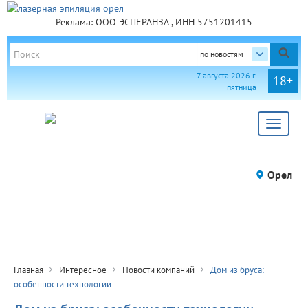
Реклама: ООО ЭСПЕРАНЗА , ИНН 5751201415
по новостям
7 августа 2026 г.
18+
пятница
Toggle
navigat
Орел
Главная
Интересное
Новости компаний
Дом из бруса:
особенности технологии