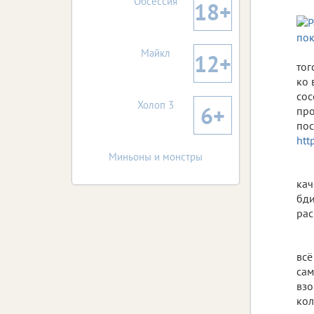
Обсессия
18+
Майкл
12+
тог
ко 
сос
Холоп 3
6+
про
пос
htt
Миньоны и монстры
кач
бди
рас
всё
сам
взо
кол