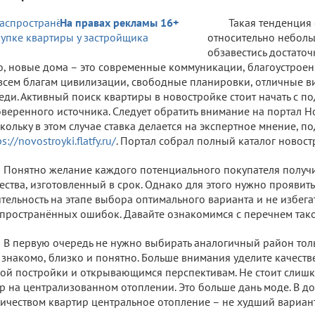
На правах рекламы 16+
Такая тенденция с
относительно небол
обзавестись достато
о, новые дома – это современные коммуникации, благоустроен
всем благам цивилизации, свободные планировки, отличные 
еди. Активный поиск квартиры в новостройке стоит начать с п
веренного источника. Следует обратить внимание на портал Нов
кольку в этом случае ставка делается на экспертное мнение, п
ps://novostroyki.flatfy.ru/
. Портал собрал полный каталог новост
Понятно желание каждого потенциального покупателя получ
ества, изготовленный в срок. Однако для этого нужно проявить
тельность на этапе выбора оптимального варианта и не избега
пространённых ошибок. Давайте ознакомимся с перечнем так
В первую очередь не нужно выбирать аналогичный район тольк
 знакомо, близко и понятно. Больше внимания уделите качест
ой постройки и открывающимся перспективам. Не стоит слиш
р на централизованном отоплении. Это больше дань моде. В д
ичеством квартир центральное отопление – не худший вариант.