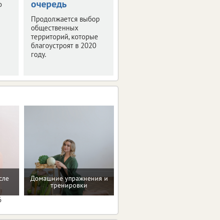
очередь
"РИФ-Воронеж
о
2019"
Продолжается выбор
общественных
Мероприятие было
территорий, которые
посвящено деловой
благоустроят в 2020
программе и этапам
году.
подготовки фестиваля
интернет-технологий.
сле
Домашние упражнения и
Консультация по питанию
тренировки
6