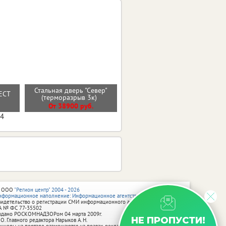
Стальная дверь "Север"
РЕСТ
Стальная дверь "Викинг"
(терморазрыв 3к)
От 40800 руб.
От 38900 руб.
04
 ООО
"Регион центр" 2004 - 2026
нформационное наполнение: Информационное агентство vRossii.ru
видетельство о регистрации СМИ информационного агентства vRossii.ru
А № ФС 77‑35502
ыдано РОСКОМНАДЗОРом 04 марта 2009г.
НЕ ПРОПУСТИ!
 О. Главного редактора Нарыков А. Н.
аннеры на портале размещаются на правах рекламы.