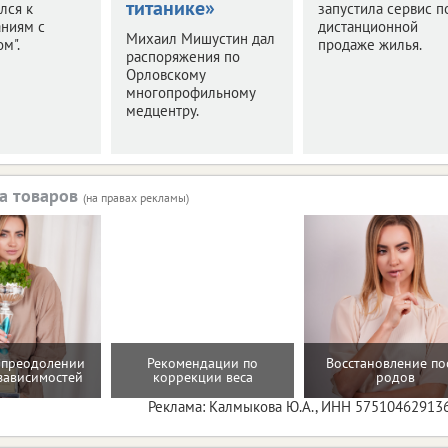
титанике»
лся к
запустила сервис п
аниям с
дистанционной
Михаил Мишустин дал
м".
продаже жилья.
распоряжения по
Орловскому
многопрофильному
медцентру.
а товаров
(на правах рекламы)
 преодолении
Рекомендации по
Восстановление по
зависимостей
коррекции веса
родов
Реклама: Калмыкова Ю.А., ИНН 57510462913