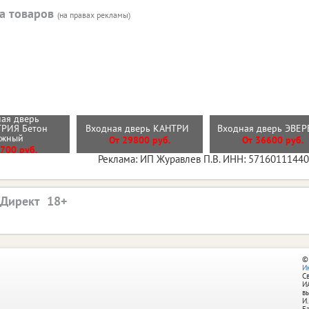
а товаров
(на правах рекламы)
ая дверь
РИЯ Бетон
Входная дверь КАНТРИ
Входная дверь ЭВЕ
ежный
От 29800 руб.
От 36600 руб.
700 руб.
Реклама: ИП Журавлев П.В. ИНН: 5716011144
.Директ
©
И
С
И
в
И.
Б