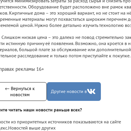
учится минимизировать затраты за расход сырья и снизить пр
етственности. Оборудование будет расположено вне рамок ква
ков. Кирпичные дома – это хороший вариант, но не стоит на нё
ременные материалы могут похвастаться широким перечнем до
емлемой ценой. Нужно более детально изучить технологию во
Слишком низкая цена – это далеко не повод стремительно зак
ти истинную причину её появления. Возможно, она кроется в 
ериалов, большой плате за обслуживание или дополнительной
тельное расследование и только потом приступайте к покупке.
 правах рекламы 16+
← Вернуться к
Другие новости в
новостям
ите читать наши новости раньше всех?
ости из приоритетных источников показываются на сайте
екс.Новостей выше других