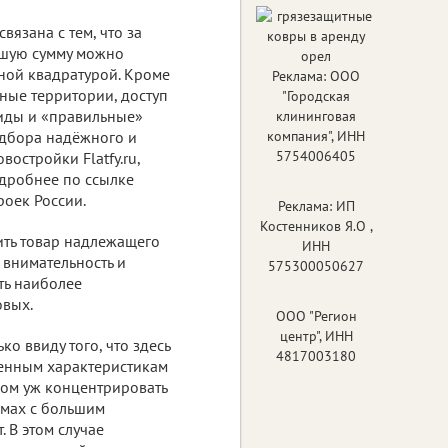
вязана с тем, что за
ьшую сумму можно
чной квадратурой. Кроме
Реклама: ООО
ные территории, доступ
"Городская
виды и «правильные»
клининговая
одбора надёжного и
компания", ИНН
5754006405
остройки Flatfy.ru,
одробнее по ссылке
роек России.
Реклама: ИП
Костенников Я.О ,
ить товар надлежащего
ИНН
 внимательность и
575300050627
ть наиболее
овых.
ООО "Регион
центр", ИНН
о ввиду того, что здесь
4817003180
венным характеристикам
ком уж концентрировать
омах с большим
 В этом случае