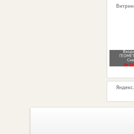
Витрин
Входн
ГЕОМЕТ
Сн
От 31
Яндекс