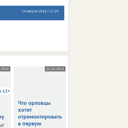
14 августа 2018 г. 12:29
5.2020
22.10.2019
03.10.2019
ы 12+
Что орловцы
В столице
хотят
Черноземья
ру
отремонтировать
прошла пресс-
в первую
конференция
ой"