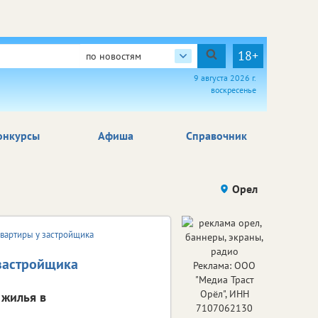
18+
по новостям
9 августа 2026 г.
воскресенье
онкурсы
Афиша
Справочник
Орел
вартиры у застройщика
застройщика
Реклама: ООО
"Медиа Траст
Орёл", ИНН
 жилья в
7107062130