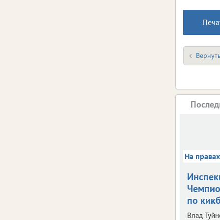
Печа
Вернуть
Послед
На права
Инспек
Чемпио
по кик
Влад Туйн