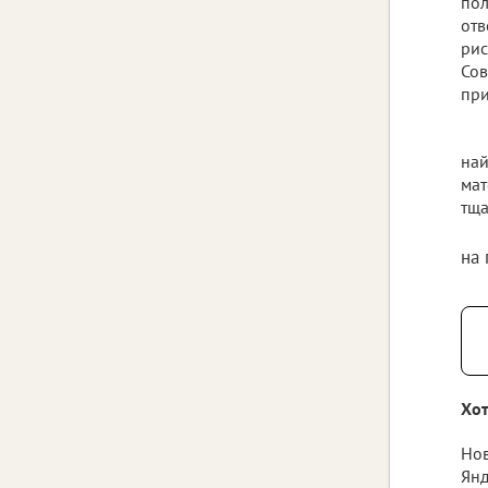
пол
отв
рис
Сов
при
най
мат
тща
на
Хот
Нов
Янд