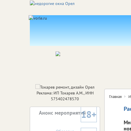
Реклама: ИП Токарев А.М., ИНН
Главная
И
575402478570
Ра
18+
Анонс мероприятий
Мн
но