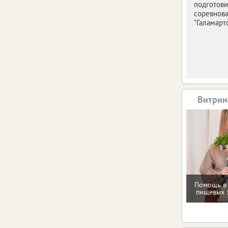
подготови
соревнов
"Галамарто
Витрин
Помощь в
пищевых 