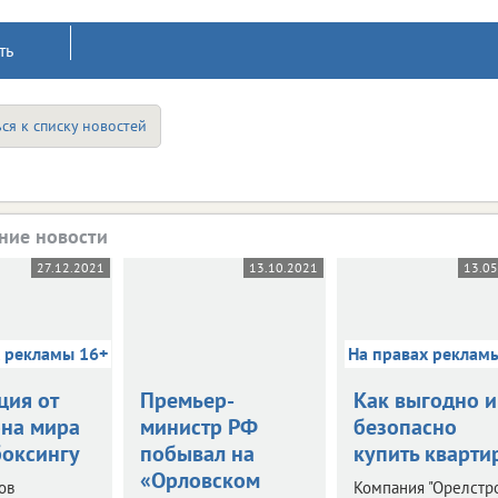
ть
ся к списку новостей
ние новости
27.12.2021
13.10.2021
13.0
х рекламы 16+
На правах реклам
ция от
Премьер-
Как выгодно и
на мира
министр РФ
безопасно
боксингу
побывал на
купить кварти
«Орловском
ов
Компания "Орелстр