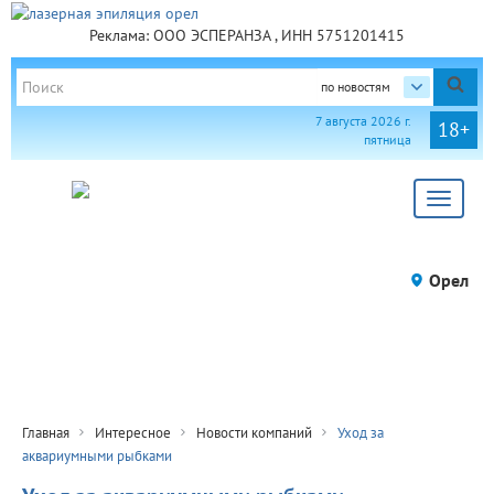
Реклама: ООО ЭСПЕРАНЗА , ИНН 5751201415
по новостям
7 августа 2026 г.
18+
пятница
Toggle
navigat
Орел
Главная
Интересное
Новости компаний
Уход за
аквариумными рыбками