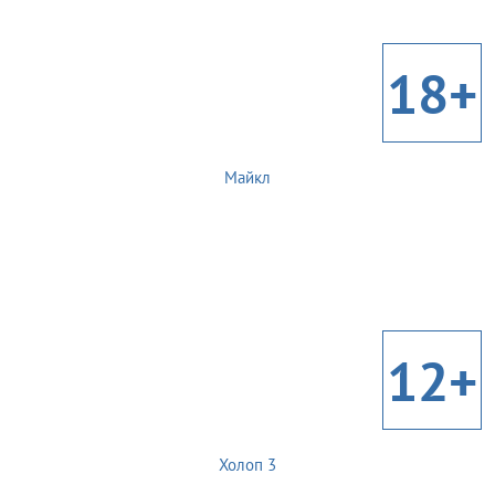
18+
Майкл
12+
Холоп 3