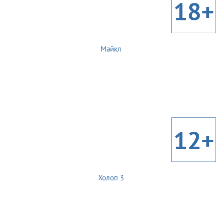
18+
Майкл
12+
Холоп 3