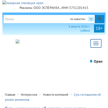
Реклама: ООО ЭСПЕРАНЗА , ИНН 5751201415
по новостям
8 августа 2026 г.
18+
суббота
Toggle
navigat
Орел
Главная
Интересное
Новости компаний
Суть соглашения об
уплате алиментов