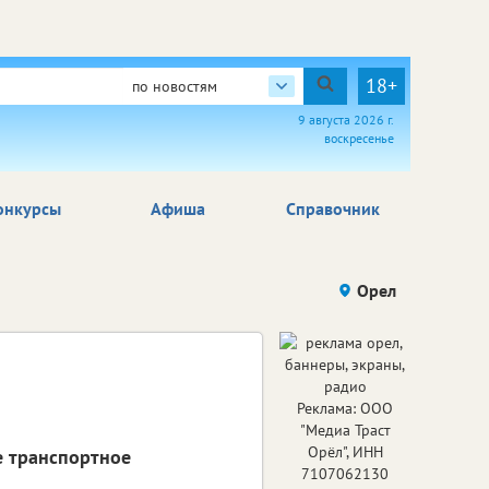
18+
по новостям
9 августа 2026 г.
воскресенье
онкурсы
Афиша
Справочник
Орел
Реклама: ООО
"Медиа Траст
Орёл", ИНН
е транспортное
7107062130