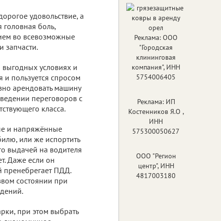
дорогое удовольствие, а
 головная боль,
ием во всевозможные
Реклама: ООО
и запчасти.
"Городская
клининговая
а выгодных условиях и
компания", ИНН
я и пользуется спросом
5754006405
зно арендовать машину
и ведении переговоров с
Реклама: ИП
тствующего класса.
Костенников Я.О ,
ИНН
ные и напряжённые
575300050627
билю, или же испортить
его выдачей на водителя
ООО "Регион
ет. Даже если он
центр", ИНН
ый пренебрегает ПДД.
4817003180
езвом состоянии при
дений.
рки, при этом выбрать