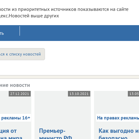
ости из приоритетных источников показываются на сайте
екс.Новостей выше других
ть
ся к списку новостей
ние новости
27.12.2021
13.10.2021
13.0
х рекламы 16+
На правах реклам
ция от
Премьер-
Как выгодно и
на мира
министр РФ
безопасно