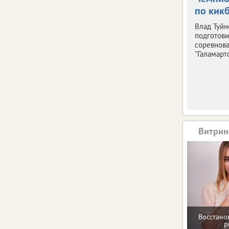
по кик
Влад Туйн
подготови
соревнов
"Галамарто
Витрин
Восстано
р