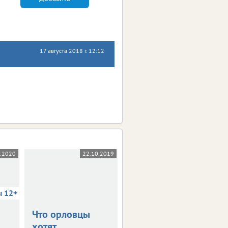
17 августа 2018 г. 12:12
5.2020
22.10.2019
03.10.2019
ы 12+
Что орловцы
В столице
хотят
Черноземья