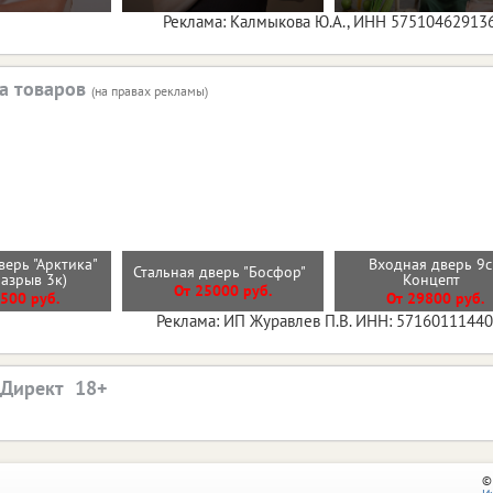
Реклама: Калмыкова Ю.А., ИНН 57510462913
а товаров
(на правах рекламы)
верь "Арктика"
Входная дверь 9
Стальная дверь "Босфор"
разрыв 3к)
Концепт
От 25000 руб.
500 руб.
От 29800 руб.
Реклама: ИП Журавлев П.В. ИНН: 5716011144
.Директ
©