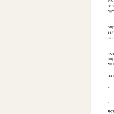
его
гор
пот
опр
взя
все
люд
опр
по 
на
Хот