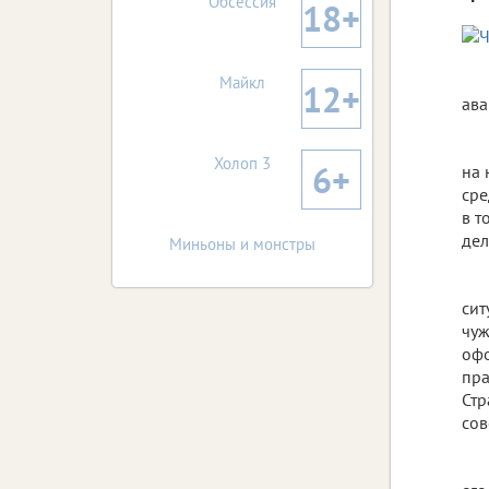
Обсессия
18+
Майкл
12+
ава
Холоп 3
6+
на 
сре
в т
дел
Миньоны и монстры
сит
чуж
офо
пра
Стр
сов