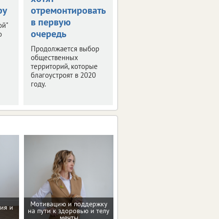
ру
отремонтировать
прошла пресс-
в первую
конференция
ой"
очередь
"РИФ-Воронеж
о
2019"
Продолжается выбор
общественных
Мероприятие было
территорий, которые
посвящено деловой
благоустроят в 2020
программе и этапам
году.
подготовки фестиваля
интернет-технологий.
Мотивацию и поддержку
ия и
на пути к здоровью и телу
Программа снижения веса
мечты