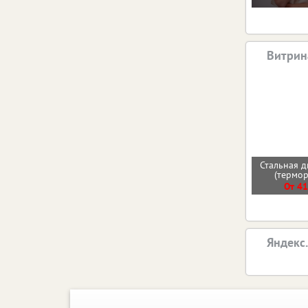
Витрин
Стальная д
(термо
От 41
Яндекс