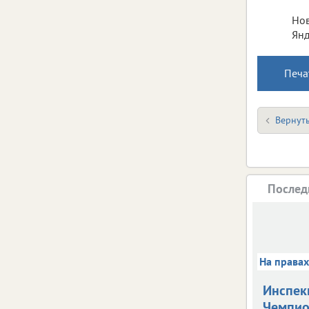
Нов
Янд
Печа
Вернуть
Послед
На права
Инспек
Чемпио