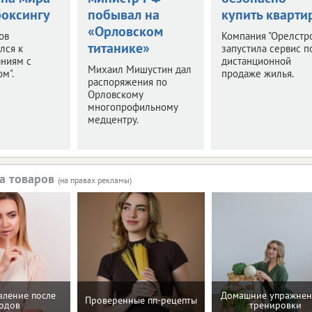
боксингу
побывал на
купить кварти
«Орловском
ов
Компания "Орелстр
титанике»
лся к
запустила сервис п
аниям с
дистанционной
Михаил Мишустин дал
м".
продаже жилья.
распоряжения по
Орловскому
многопрофильному
медцентру.
а товаров
(на правах рекламы)
вление после
Домашние упражнен
Проверенные пп-рецепты
одов
тренировки