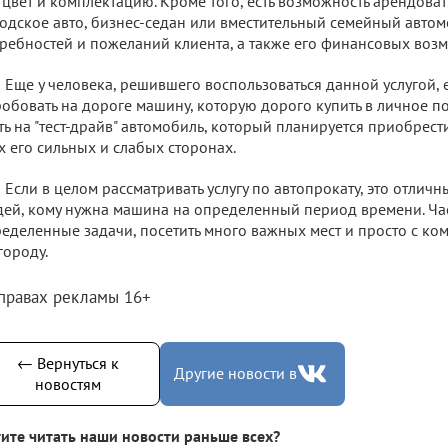
 цвет и комплектацию. Кроме того, есть возможность арендова
одское авто, бизнес-седан или вместительный семейный автомо
ребностей и пожеланий клиента, а также его финансовых воз
Еще у человека, решившего воспользоваться данной услугой, 
обовать на дороге машину, которую дорого купить в личное п
ть на "тест-драйв" автомобиль, который планируется приобрест
х его сильных и слабых сторонах.
Если в целом рассматривать услугу по автопрокату, это отличн
ей, кому нужна машина на определенный период времени. Ча
еделенные задачи, посетить много важных мест и просто с ко
городу.
 правах рекламы 16+
← Вернуться к
Другие новости в
новостям
ите читать наши новости раньше всех?