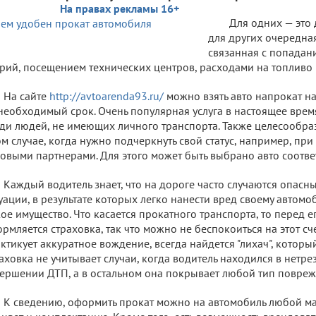
На правах рекламы 16+
Для одних — это 
для других очередная
связанная с попадан
рий, посещением технических центров, расходами на топливо 
На сайте
http://avtoarenda93.ru/
можно взять авто напрокат н
необходимый срок. Очень популярная услуга в настоящее врем
ди людей, не имеющих личного транспорта. Также целесообра
ом случае, когда нужно подчеркнуть свой статус, например, пр
овыми партнерами. Для этого может быть выбрано авто соотве
Каждый водитель знает, что на дороге часто случаются опас
уации, в результате которых легко нанести вред своему автомо
ое имущество. Что касается прокатного транспорта, то перед 
рмляется страховка, так что можно не беспокоиться на этот сч
ктикует аккуратное вождение, всегда найдется "лихач", котор
аховка не учитывает случаи, когда водитель находился в нетр
ершении ДТП, а в остальном она покрывает любой тип повреж
К сведению, оформить прокат можно на автомобиль любой ма