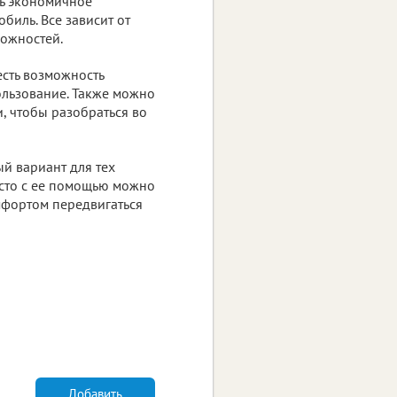
ть экономичное
биль. Все зависит от
можностей.
есть возможность
ользование. Также можно
и, чтобы разобраться во
ый вариант для тех
сто с ее помощью можно
мфортом передвигаться
Добавить