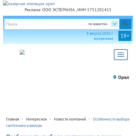
Реклама: ООО ЭСПЕРАНЗА , ИНН 5751201415
по новостям
9 августа 2026 г.
18+
воскресенье
Toggle
navigat
Орел
Главная
Интересное
Новости компаний
Особенности выбора
сантехники в ванную