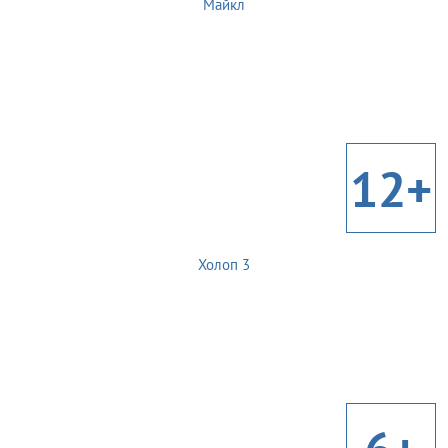
Майкл
12+
Холоп 3