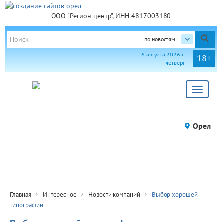
ООО "Регион центр", ИНН 4817003180
по новостям
6 августа 2026 г.
18+
четверг
Toggle
navigat
Орел
Главная
Интересное
Новости компаний
Выбор хорошей
типографии