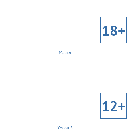
18+
Майкл
12+
Холоп 3