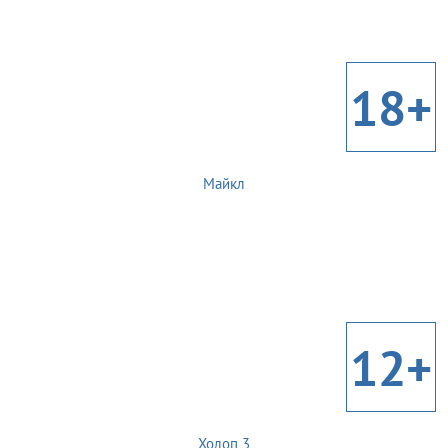
18+
Майкл
12+
Холоп 3