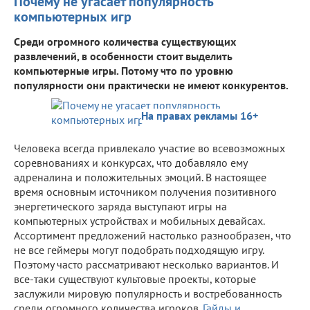
Почему не угасает популярность
компьютерных игр
Среди огромного количества существующих
развлечений, в особенности стоит выделить
компьютерные игры. Потому что по уровню
популярности они практически не имеют конкурентов.
На правах рекламы 16+
Человека всегда привлекало участие во всевозможных
соревнованиях и конкурсах, что добавляло ему
адреналина и положительных эмоций. В настоящее
время основным источником получения позитивного
энергетического заряда выступают игры на
компьютерных устройствах и мобильных девайсах.
Ассортимент предложений настолько разнообразен, что
не все геймеры могут подобрать подходящую игру.
Поэтому часто рассматривают несколько вариантов. И
все-таки существуют культовые проекты, которые
заслужили мировую популярность и востребованность
среди огромного количества игроков.
Гайды и