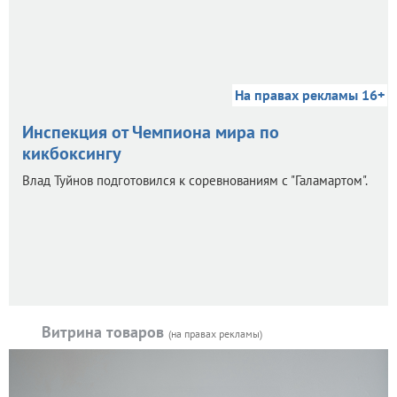
На правах рекламы 16+
Инспекция от Чемпиона мира по
кикбоксингу
Влад Туйнов подготовился к соревнованиям с "Галамартом".
Витрина товаров
(на правах рекламы)