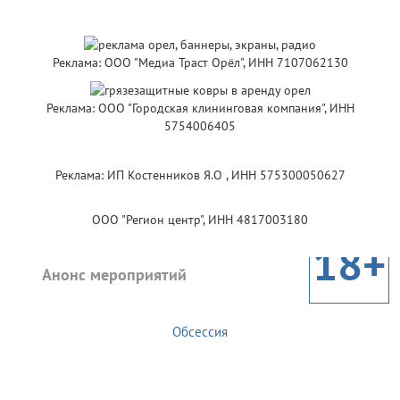
Реклама: ООО "Медиа Траст Орёл", ИНН 7107062130
Реклама: ООО "Городская клининговая компания", ИНН
5754006405
Реклама: ИП Костенников Я.О , ИНН 575300050627
ООО "Регион центр", ИНН 4817003180
18+
Анонс мероприятий
Обсессия