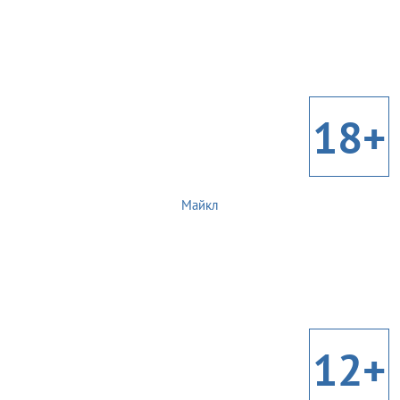
18+
Майкл
12+