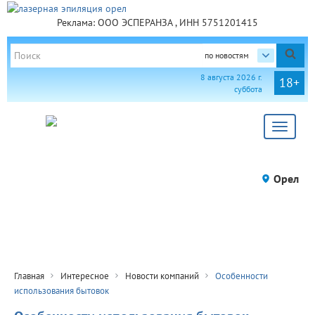
Реклама: ООО ЭСПЕРАНЗА , ИНН 5751201415
по новостям
8 августа 2026 г.
18+
суббота
Toggle
navigat
Орел
Главная
Интересное
Новости компаний
Особенности
использования бытовок