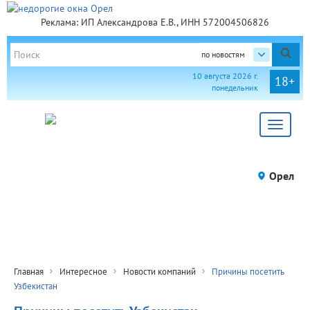
Реклама: ИП Александрова Е.В., ИНН 572004506826
по новостям
10 августа 2026 г.
18+
понедельник
Toggle
navigat
Орел
Главная
Интересное
Новости компаний
Причины посетить
Узбекистан