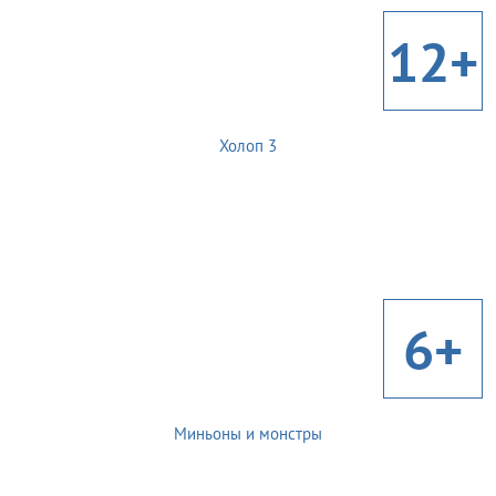
12+
Холоп 3
6+
Миньоны и монстры