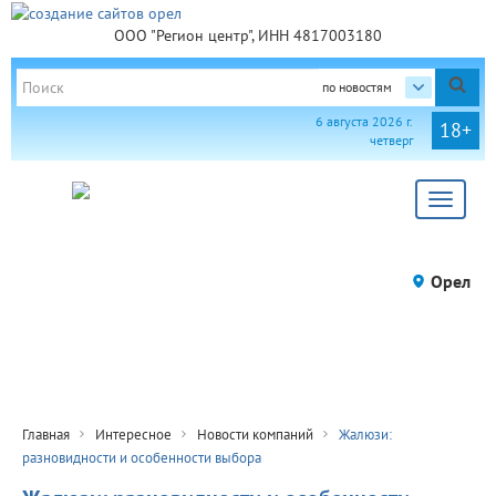
ООО "Регион центр", ИНН 4817003180
по новостям
6 августа 2026 г.
18+
четверг
Toggle
navigat
Орел
Главная
Интересное
Новости компаний
Жалюзи:
разновидности и особенности выбора