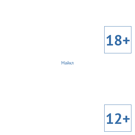
18+
Майкл
12+