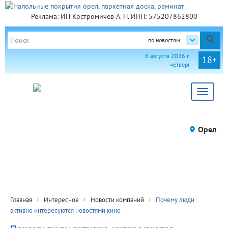
Реклама: ИП Костромичев А. Н. ИНН: 575207862800
по новостям
6 августа 2026 г.
18+
четверг
Toggle
navigat
Орел
Главная
Интересное
Новости компаний
Почему люди
активно интересуются новостями кино