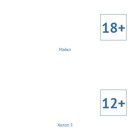
18+
Майкл
12+
Холоп 3