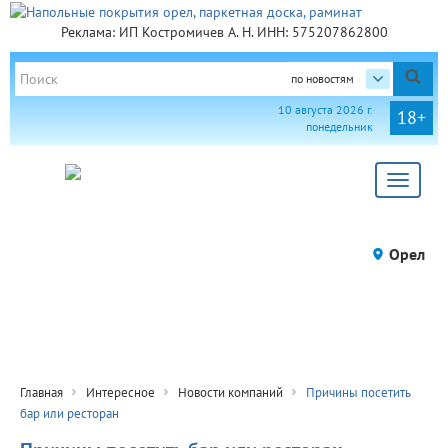
Реклама: ИП Костромичев А. Н. ИНН: 575207862800
по новостям
10 августа 2026 г.
18+
понедельник
Toggle
navigat
Орел
Главная
Интересное
Новости компаний
Причины посетить
бар или ресторан