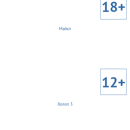
18+
Майкл
12+
Холоп 3