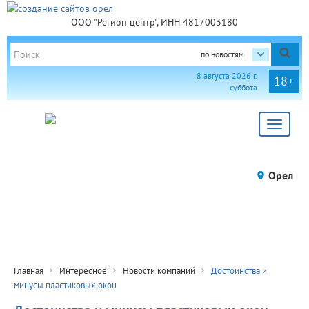
ООО "Регион центр", ИНН 4817003180
по новостям
8 августа 2026 г.
18+
суббота
Toggle
navigat
Орел
Главная
Интересное
Новости компаний
Достоинства и
минусы пластиковых окон