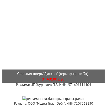
Стальная дверь "Диксон" (терморазрыв 3к)
От 40100 руб.
Реклама: ИП Журавлев П.В. ИНН: 571601114404
Реклама: ООО "Медиа Траст Орёл", ИНН 7107062130