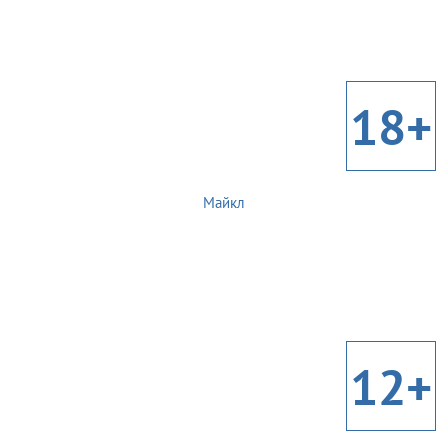
18+
Майкл
12+