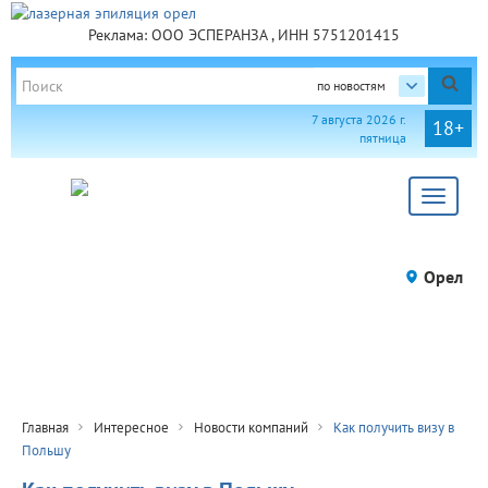
Реклама: ООО ЭСПЕРАНЗА , ИНН 5751201415
по новостям
7 августа 2026 г.
18+
пятница
Toggle
navigat
Орел
Главная
Интересное
Новости компаний
Как получить визу в
Польшу