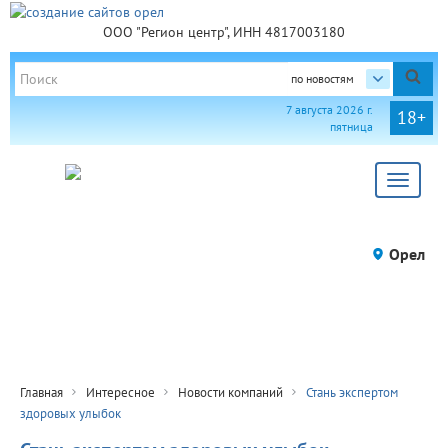
ООО "Регион центр", ИНН 4817003180
по новостям
7 августа 2026 г.
18+
пятница
Toggle
navigat
Орел
Главная
Интересное
Новости компаний
Стань экспертом
здоровых улыбок