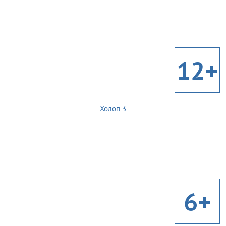
12+
Холоп 3
6+