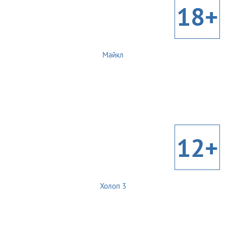
18+
Майкл
12+
Холоп 3