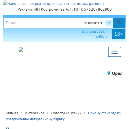
Реклама: ИП Костромичев А. Н. ИНН: 575207862800
по новостям
8 августа 2026 г.
18+
суббота
Toggle
navigat
Орел
Главная
Интересное
Новости компаний
Почему стоит отдать
предпочтение натуральному парику