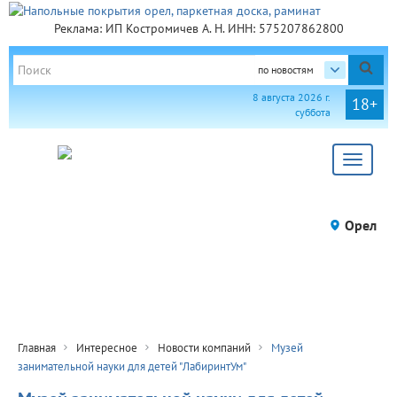
Реклама: ИП Костромичев А. Н. ИНН: 575207862800
по новостям
8 августа 2026 г.
18+
суббота
Toggle
navigat
Орел
Главная
Интересное
Новости компаний
Музей
занимательной науки для детей "ЛабиринтУм"