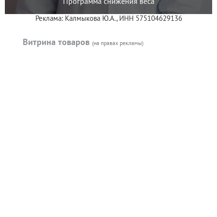
Программа снижения веса
Реклама: Калмыкова Ю.А., ИНН 575104629136
Витрина товаров
(на правах рекламы)